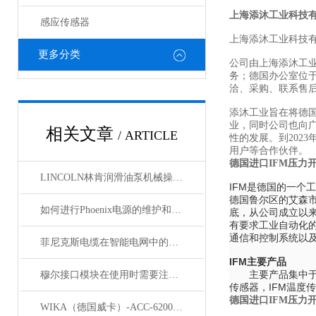
上海添沐工业科技
感应传感器
上海添沐工业科技
更多分类
公司由上海添沐工
务；德国办公室位
洽、采购、联系售
添沐工业旨在将德
业，同时公司也向
相关文章
/ ARTICLE
性的发展。到202
用户等合作伙伴。
德国进口IFM压力
LINCOLN林肯润滑油泵机械操作原理
IFM是德国的一个
德国鲁尔区的艾森市，
如何进行Phoenix电源的维护和保养？
底，从公司成立以来
有要求工业自动化
通信和控制系统以及
菲尼克斯电缆在智能电网中的应用
IFM主要产品
主要产品集中于IF
穆尔接口模块在使用时需要注意哪些问题？
传感器，IFM温度
德国进口IFM压力
WIKA（德国威卡）-ACC-6200系列压力变送器简介