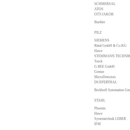
SCHMERSAL
ATOS
OTT-JAKOB
Buehler
PILZ
SIEMENS
Rittal GmbH & Co.KG
Hawe
STEMMANN TECHNI
Turck
G.BEE GmbH
Gemue
MicroDetectors
DUEPERTHAL
Beckhoff Automation G
STAHL
Phoenix
Hawe
Systemtechnik LEBER
IFM