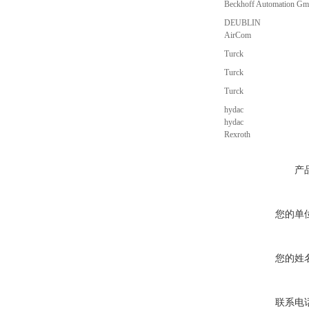
Beckhoff Automation G
DEUBLIN
AirCom
Turck
Turck
Turck
hydac
hydac
Rexroth
产
您的单
您的姓
联系电