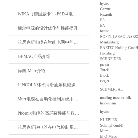
hydac
Gemue
WIKA（德国威卡）-PSD-4电子压力开关
Rexroth
EA
EA
穆尔电源的设计优化与性能提升
hydac
ROFIN-LASAGLASER
菲尼克斯电缆在智能电网中的应用
Mankenberg
BARTEC Holding Gmb
Honsberg
DEMAG产品介绍
SCHNEIDER
parker
Turck
德国-Murr介绍
Block
riegler
LINCOLN林肯润滑油泵机械操作原理
SCHMERSAL
noeding-messtechnik
Murr电缆在自动化控制系统中的应用
heidenhain
hydac
Phoenix电缆的高屏蔽性能与数据传输优势
KUEBLER
Schimpf GmbH
菲尼克斯继电器在电气控制系统中的应用
Murr
El-O-Matic