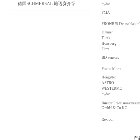
德国SCHMERSAL 施迈赛介绍
hydac
PMA
FRONIUS Deutschland
Dittmer
Turck
Honsberg
Eltex
BD sensors
Framo Morat
Hengstler
ASTRO
WESTERMO
hydac
Burster Praezisionsmesst
GmbH & Co KG
Rexroth
产