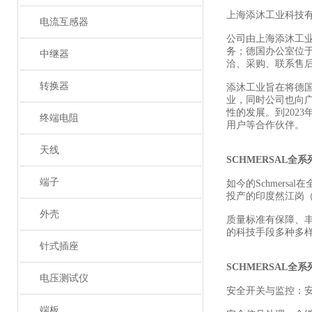
上海添沐工业科技
电流互感器
公司由上海添沐工
务；德国办公室位
中继器
洽、采购、联系售
转换器
添沐工业旨在将德
业，同时公司也向
性的发展。到202
终端电阻
用户等合作伙伴。
天线
SCHMERSAL全
端子
如今的Schmers
投产的印度然江岗（R
外壳
质量标准有保障、
的科技手段多种多
针式插座
SCHMERSAL全
电压测试仪
安全开关与监控：
端板