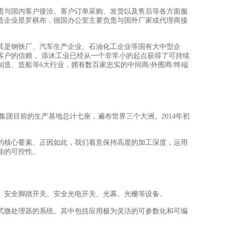
责与国内客户接洽、客户订单采购、发货以及售后等各方面服
造企业星罗棋布，德国办公室主要负责与国外厂家或代理商接
其是钢铁厂、汽车生产企业、石油化工企业等国有大中型企
客户的信赖， 添沐工业已经从一个非常小的起点获得了可持续
制造、造船等6大行业，拥有数百家忠实的中间商/外围商/终端
rsal集团目前的生产基地总计七座，遍布世界三个大洲。2014年初
的核心要素。正因如此，我们着意保持高度的加工深度，运用
佳的可控性。
、安全脚踏开关、安全光电开关、光幕、光栅等设备。
式微处理器的系统。其中包括应用极为灵活的可参数化和可编