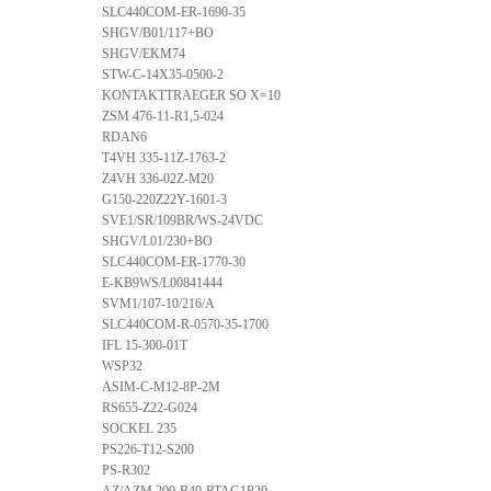
SLC440COM-ER-1690-35
SHGV/B01/117+BO
SHGV/EKM74
STW-C-14X35-0500-2
KONTAKTTRAEGER SO X=10
ZSM 476-11-R1,5-024
RDAN6
T4VH 335-11Z-1763-2
Z4VH 336-02Z-M20
G150-220Z22Y-1601-3
SVE1/SR/109BR/WS-24VDC
SHGV/L01/230+BO
SLC440COM-ER-1770-30
E-KB9WS/L00841444
SVM1/107-10/216/A
SLC440COM-R-0570-35-1700
IFL 15-300-01T
WSP32
ASIM-C-M12-8P-2M
RS655-Z22-G024
SOCKEL 235
PS226-T12-S200
PS-R302