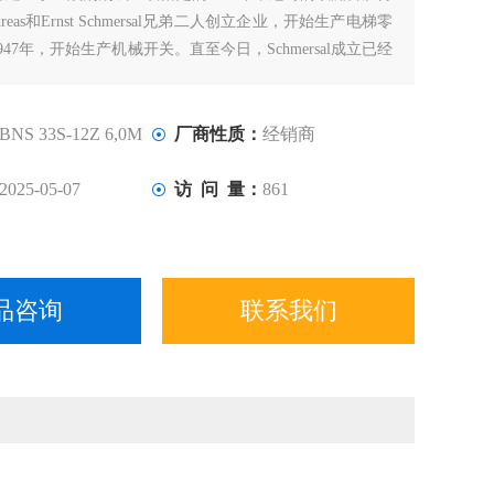
ndreas和Ernst Schmersal兄弟二人创立企业，开始生产电梯零
47年，开始生产机械开关。直至今日，Schmersal成立已经
它也成长为机器安全领域的专家级企业。如今，Schmersal在
的影响力进一步扩大。
BNS 33S-12Z 6,0M
厂商性质：
经销商
2025-05-07
访 问 量：
861
品咨询
联系我们