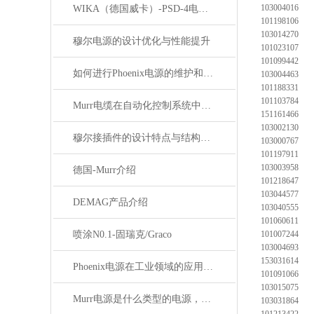
103004016
WIKA（德国威卡）-PSD-4电子压力开关
101198106
103014270
穆尔电源的设计优化与性能提升
101023107
101099442
如何进行Phoenix电源的维护和保养？
103004463
101188331
101103784
Murr电缆在自动化控制系统中的应用
151161466
103002130
穆尔接插件的设计特点与结构优化
103000767
101197911
103003958
德国-Murr介绍
101218647
103044577
DEMAG产品介绍
103040555
101060611
喷涂N0.1-固瑞克/Graco
101007244
103004693
153031614
Phoenix电源在工业领域的应用与优势
101091066
103015075
Murr电源是什么类型的电源，主要用于哪些领域？
103031864