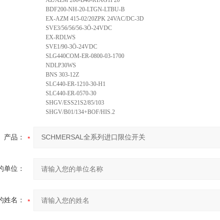
AZ/AZM 200-B40-RTAG1P20
BDF200-NH-20-LTGN-LTBU-B
EX-AZM 415-02/20ZPK 24VAC/DC-3D
SVE3/56/56/56-3Ö-24VDC
EX-RDLWS
SVE1/90-3Ö-24VDC
SLG440COM-ER-0800-03-1700
NDLP30WS
BNS 303-12Z
SLC440-ER-1210-30-H1
SLC440-ER-0570-30
SHGV/ESS21S2/85/103
SHGV/B01/134+BOF/HIS.2
产品：
的单位：
的姓名：