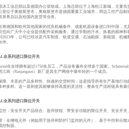
添沐工业总部以及德国办公室组成。上海总部位于上海松江新城，主要负
公室位于奥格斯堡市，奥格斯堡市是德国重要工业城市，周边工控产品制
联系售后以及给国内发货等业务。
在将德国和欧州其他国家的优良机械备件、成套机器设备进口到中国，尤
司也向广大中小企业提供配件采购服务。通过辛勤的汗水、执着的精神和
到2023年，公司已经涉及汽车制造、轨道交通、石油勘探、新能源、机械
伙伴。
SAL全系列进口限位开关
mersal在全球拥有超过1750名员工，产品业务遍布全球多个国家。Schme
江岗（Ranjangaon）新厂是其生产网络中最年轻的一个成员。
保障、丰富的产品多样性、快速的交货时间：这是指导所有生产基地行动
多种多样。这一原则使其能够保持高度的灵活性，整条生产流程链具有最
SAL全系列进口限位开关
监控：安全开关产品组合、急停按钮、带安全功能的限位开关、安全开关
理：全继电元件（例如用于急停和防护门监控的元件）、基于中控和分散
成控制器。