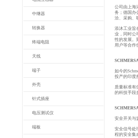
公司由上海
务；德国办
中继器
洽、采购、
转换器
添沐工业旨
业，同时公
性的发展。
终端电阻
用户等合作
天线
SCHMER
端子
如今的Sch
投产的印度然
外壳
质量标准有
的科技手段
针式插座
SCHMER
电压测试仪
安全开关与
端板
安全信号处
程的安全集