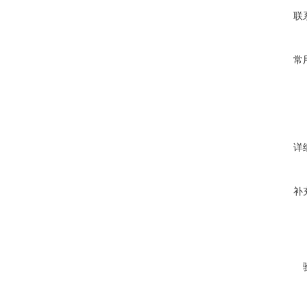
联
常
详
补