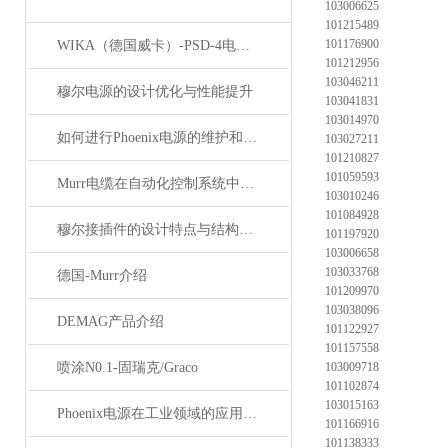
103006625
101215489
101176900
WIKA（德国威卡）-PSD-4电子压力开关
101212956
103046211
穆尔电源的设计优化与性能提升
103041831
103014970
如何进行Phoenix电源的维护和保养？
103027211
101210827
101059593
Murr电缆在自动化控制系统中的应用
103010246
101084928
穆尔接插件的设计特点与结构优化
101197920
103006658
103033768
德国-Murr介绍
101209970
103038096
DEMAG产品介绍
101122927
101157558
喷涂N0.1-固瑞克/Graco
103009718
101102874
103015163
Phoenix电源在工业领域的应用与优势
101166916
101138333