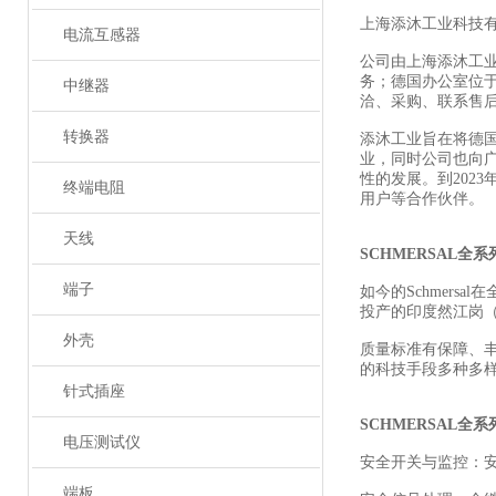
上海添沐工业科技
电流互感器
公司由上海添沐工
务；德国办公室位
中继器
洽、采购、联系售
转换器
添沐工业旨在将德
业，同时公司也向
性的发展。到202
终端电阻
用户等合作伙伴。
天线
SCHMERSAL全
端子
如今的Schmers
投产的印度然江岗（R
外壳
质量标准有保障、
的科技手段多种多
针式插座
SCHMERSAL全
电压测试仪
安全开关与监控：
端板