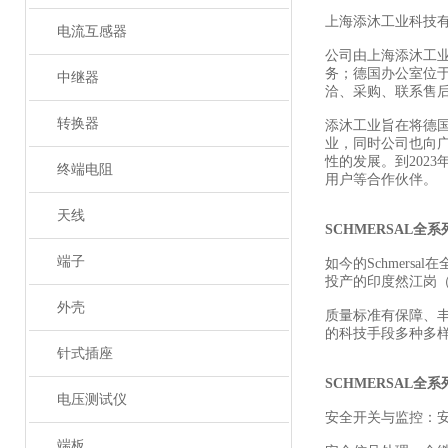
上海添沐工业科技
电流互感器
公司由上海添沐工
务；德国办公室位
中继器
洽、采购、联系售
转换器
添沐工业旨在将德
业，同时公司也向
性的发展。到202
终端电阻
用户等合作伙伴。
天线
SCHMERSAL全
端子
如今的Schmers
投产的印度然江岗（R
外壳
质量标准有保障、
的科技手段多种多
针式插座
SCHMERSAL全
电压测试仪
安全开关与监控：
端板