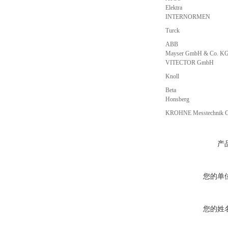
Elektra
INTERNORMEN
Turck
ABB
Mayser GmbH & Co. K
VITECTOR GmbH
Knoll
Beta
Honsberg
KROHNE Messtechnik
产
您的单
您的姓