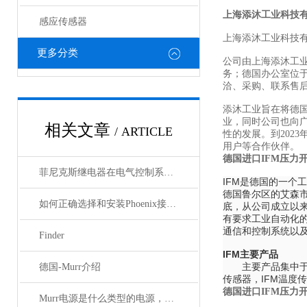
上海添沐工业科技
感应传感器
上海添沐工业科技
更多分类
公司由上海添沐工
务；德国办公室位
洽、采购、联系售
添沐工业旨在将德
业，同时公司也向
相关文章
/ ARTICLE
性的发展。到202
用户等合作伙伴。
德国进口IFM压力
菲尼克斯继电器在电气控制系统中的应用
IFM是德国的一个
德国鲁尔区的艾森市，
如何正确选择和安装Phoenix接插件以确保其性能？
底，从公司成立以来
有要求工业自动化
通信和控制系统以及
Finder
IFM主要产品
主要产品集中于IF
德国-Murr介绍
传感器，IFM温度
德国进口IFM压力
Murr电源是什么类型的电源，主要用于哪些领域？