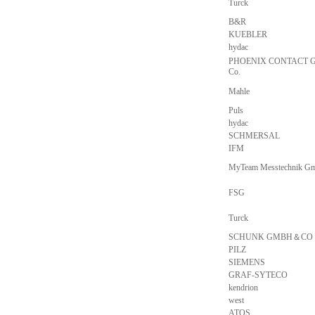
Turck
B&R
KUEBLER
hydac
PHOENIX CONTACT 
Co.
Mahle
Puls
hydac
SCHMERSAL
IFM
MyTeam Messtechnik G
FSG
Turck
SCHUNK GMBH＆CO
PILZ
SIEMENS
GRAF-SYTECO
kendrion
west
ATOS