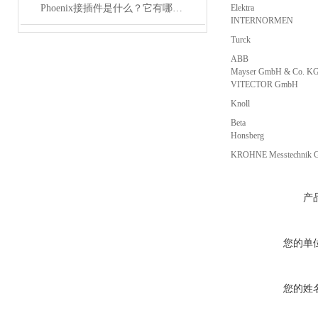
Phoenix接插件是什么？它有哪些分类？
Elektra
INTERNORMEN
Turck
ABB
Mayser GmbH & Co. K
VITECTOR GmbH
Knoll
Beta
Honsberg
KROHNE Messtechnik
产
您的单
您的姓