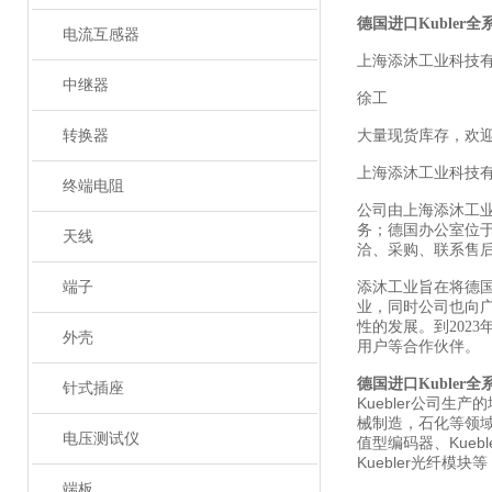
德国进口Kubler
电流互感器
上海添沐工业科技
中继器
徐工
转换器
大量现货库存，欢
上海添沐工业科技
终端电阻
公司由上海添沐工
务；德国办公室位
天线
洽、采购、联系售
端子
添沐工业旨在将德
业，同时公司也向
性的发展。到202
外壳
用户等合作伙伴。
德国进口Kubler
针式插座
Kuebler公司
械制造，石化等领域。库
电压测试仪
值型编码器、Kueble
Kuebler光纤模块等
端板