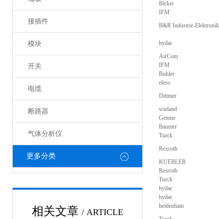
Bicker
IFM
接插件
B&R Industrie-Elektron
hydac
模块
AirCom
IFM
开关
Buhler
elero
电缆
Dittmer
wieland
断路器
Gemue
Baumer
气体分析仪
Turck
Rexroth
更多分类
KUEBLER
Rexroth
Turck
hydac
hydac
heidenhain
相关文章
/ ARTICLE