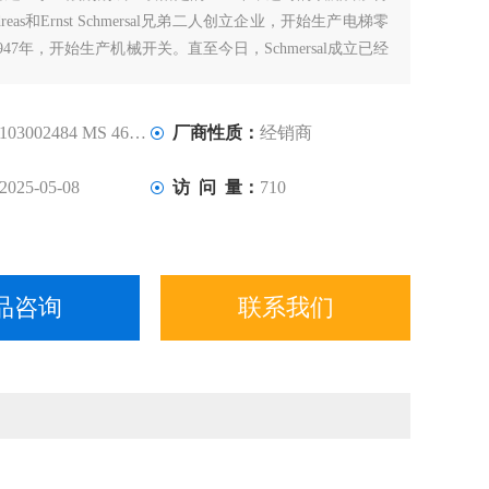
ndreas和Ernst Schmersal兄弟二人创立企业，开始生产电梯零
47年，开始生产机械开关。直至今日，Schmersal成立已经
它也成长为机器安全领域的专家级企业。如今，Schmersal在
的影响力进一步扩大。
103002484 MS 461-22Y-T
厂商性质：
经销商
2025-05-08
访 问 量：
710
品咨询
联系我们