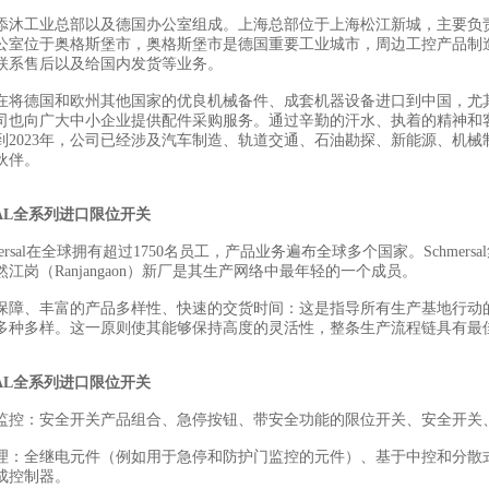
添沐工业总部以及德国办公室组成。上海总部位于上海松江新城，主要负
公室位于奥格斯堡市，奥格斯堡市是德国重要工业城市，周边工控产品制
联系售后以及给国内发货等业务。
在将德国和欧州其他国家的优良机械备件、成套机器设备进口到中国，尤
司也向广大中小企业提供配件采购服务。通过辛勤的汗水、执着的精神和
到2023年，公司已经涉及汽车制造、轨道交通、石油勘探、新能源、机械
伙伴。
SAL全系列进口限位开关
mersal在全球拥有超过1750名员工，产品业务遍布全球多个国家。Schme
江岗（Ranjangaon）新厂是其生产网络中最年轻的一个成员。
保障、丰富的产品多样性、快速的交货时间：这是指导所有生产基地行动
多种多样。这一原则使其能够保持高度的灵活性，整条生产流程链具有最
SAL全系列进口限位开关
监控：安全开关产品组合、急停按钮、带安全功能的限位开关、安全开关
理：全继电元件（例如用于急停和防护门监控的元件）、基于中控和分散
成控制器。