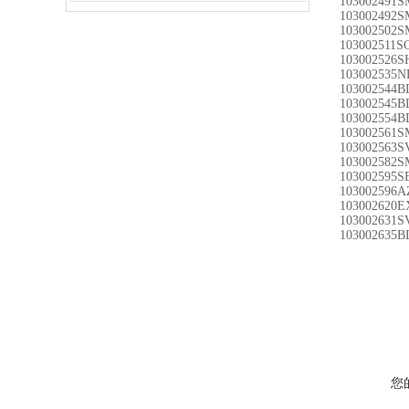
103002491S
103002492S
103002502S
103002511
103002526S
103002535
103002544
103002545
103002554
103002561S
103002563S
103002582S
103002595S
103002596A
103002620E
103002631S
103002635
B
您