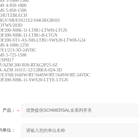
MS 5-1000-1300
MS 4-850-1800
MS 5-850-1500
SCHUTZBLECH
HGV/SR/ESS21S2/104GB/GB103
NDTWS/203D
BDF200-NHK-11-LTBU-LTWH-LTGN
BDF200-NHK-11-LTBU-B-LTGN
BDF200-ST1-AS-NH-LTBU-SWS20-LTWH-G24
MS 4-1000-1250
VE1/213-3Ö-24VDC
MS 5-725-1500
ESPH17
Z/AZM 200-B30-RTAG2P25-SZ
X-AZM 161CC-12/12RKA-024-3D
VE3/SR/164SW/RT/164SW/RT/164SW/RT-24VDC
DF200-NHK-11-SWS20-LTYE-LTGN
产品：
的单位：