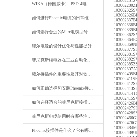
103002251S
WIKA（德国威卡）-PSD-4电子压力开关
103002280Z
103002325S
103002326
如何进行Phoenix电缆的日常维护和保养？
103002337
103002338
103002339
如何选择合适的Murr电缆型号和规格？
103002362S
103002364E
103002369
穆尔电源的设计优化与性能提升
103002377S
103002381S
103002382S
菲尼克斯继电器在工业自动化中的作用
103002385Z
103002397A
103002405B
穆尔接插件的重要性及其对软件开发的影响
103002411
103002412
如何正确选择和安装Phoenix接插件以确保其性能？
103002413
103002414TQ
103002415S
如何选择适合的菲尼克斯接插件？
103002426
103002427S
103002428S
菲尼克斯电缆使用时有哪些注意事项？
103002466G
103002476G
103002484M
Phoenix接插件是什么？它有哪些分类？
103002489U