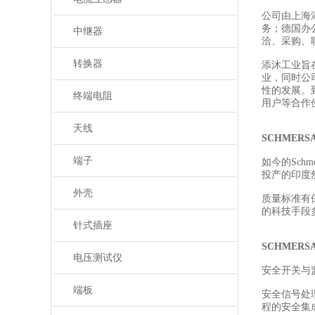
公司由上海
务；德国办
中继器
洽、采购、
转换器
添沐工业旨
业，同时公
性的发展。
终端电阻
用户等合作
天线
SCHMER
端子
如今的Sch
投产的印度然
外壳
质量标准有
的科技手段
针式插座
SCHMER
电压测试仪
安全开关与
端板
安全信号处
程的安全集