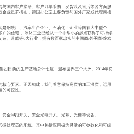
责与国内客户接洽、客户订单采购、发货以及售后等各方面服
造企业星罗棋布，德国办公室主要负责与国外厂家或代理商接
其是钢铁厂、汽车生产企业、石油化工企业等国有大中型企
客户的信赖， 添沐工业已经从一个非常小的起点获得了可持续
制造、造船等6大行业，拥有数百家忠实的中间商/外围商/终端
rsal集团目前的生产基地总计七座，遍布世界三个大洲。2014年初
的核心要素。正因如此，我们着意保持高度的加工深度，运用
佳的可控性。
、安全脚踏开关、安全光电开关、光幕、光栅等设备。
式微处理器的系统。其中包括应用极为灵活的可参数化和可编