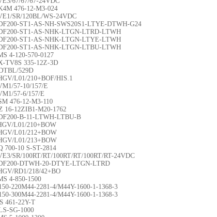
VE3/67/67/67-24VDC
K4M 476-12-M3-024
VE1/SR/120BL/WS-24VDC
BDF200-ST1-AS-NH-SWS20S1-LTYE-DTWH-G24
BDF200-ST1-AS-NHK-LTGN-LTRD-LTWH
BDF200-ST1-AS-NHK-LTGN-LTYE-LTWH
BDF200-ST1-AS-NHK-LTGN-LTBU-LTWH
MS 4-120-570-0127
X-TV8S 335-12Z-3D
NDTBL/529D
HGV/L01/210+BOF/HIS.1
VM1/57-10/157/E
VM1/57-6/157/E
SM 476-12-M3-110
Z 16-12ZIB1-M20-1762
DF200-B-11-LTWH-LTBU-B
SHGV/L01/210+BOW
SHGV/L01/212+BOW
SHGV/L01/213+BOW
 700-10 S-ST-2814
VE3/SR/100RT/RT/100RT/RT/100RT/RT-24VDC
BDF200-DTWH-20-DTYE-LTGN-LTRD
HGV/RD1/218/42+BO
MS 4-850-1500
150-220M44-2281-4/M44Y-1600-1-1368-3
150-300M44-2281-4/M44Y-1600-1-1368-3
S 461-22Y-T
LS-SG-1000