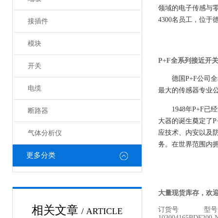
领域的
电子传感与
4300名员工，位
接插件
模块
P+F全系列接近开
开关
德国P+F公司全称
电缆
最大的传感器专业
1948年P+
断路器
大器的诞生奠定了P
应技术、内安以及防
气体分析仪
务。在世界范围内拥
更多分类
大量现货库存，欢
相关文章
订货号 型号
/ ARTICLE
103004165
BDF200-