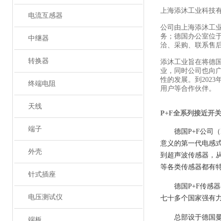
上海添沐工业科技
电流互感器
公司由上海添沐工
务；德国办公室位
中继器
洽、采购、联系售
转换器
添沐工业旨在将德
业，同时公司也向
性的发展。到202
终端电阻
用户等合作伙伴。
天线
P+F全系列接近开
端子
德国P+F公司（
意义的第一代
电感
外壳
到
超声波传感器
，
等各类传感器都有
针式插座
德国P+F传感
电压测试仪
七十多个国家强有力
总部设于德国
端板