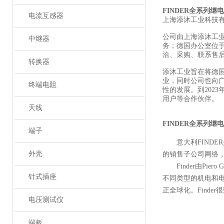
FINDER全系列继
电流互感器
上海添沐工业科技
公司由上海添沐工
中继器
务；德国办公室位
洽、采购、联系售
转换器
添沐工业旨在将德
业，同时公司也向
终端电阻
性的发展。到202
用户等合作伙伴。
天线
FINDER全系列继
端子
意大利FIND
外壳
的销售子公司网络
Finder由Pi
针式插座
不同类型的机电和电
正全球化。Finder
电压测试仪
端板