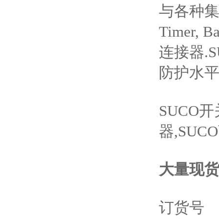
与各种集成插
Timer, 
连接器.S
防护水平
SUCO开
器,SUC
大量现
订货