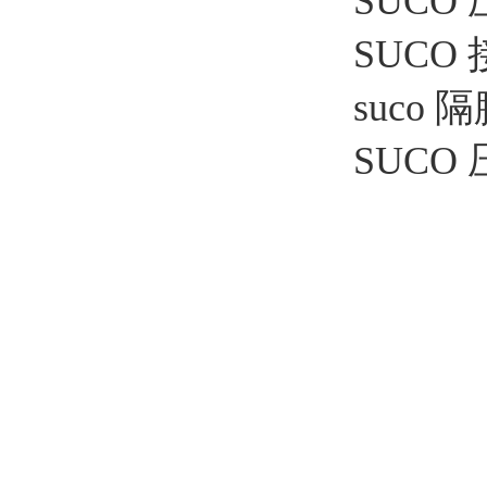
SUCO 
SUCO 接
suco 隔
SUCO 压