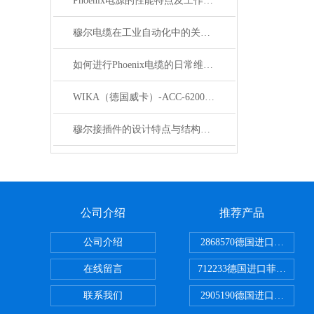
Phoenix电源的性能特点及工作温度分析
穆尔电缆在工业自动化中的关键角色
如何进行Phoenix电缆的日常维护和保养？
WIKA（德国威卡）-ACC-6200系列压力变送器简介
穆尔接插件的设计特点与结构优化
公司介绍
推荐产品
公司介绍
2868570德国进口菲尼克
在线留言
712233德国进口菲尼克斯
联系我们
2905190德国进口菲尼克