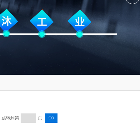
页 跳转到第
页