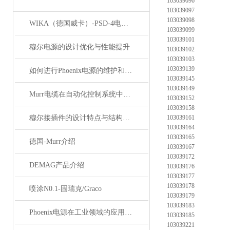
103039096
103039097
103039098
WIKA（德国威卡）-PSD-4电子压力开关
103039099
103039101
穆尔电源的设计优化与性能提升
103039102
103039103
103039139
如何进行Phoenix电源的维护和保养？
103039145
103039149
Murr电缆在自动化控制系统中的应用
103039152
103039158
穆尔接插件的设计特点与结构优化
103039161
103039164
103039165
德国-Murr介绍
103039167
103039172
DEMAG产品介绍
103039176
103039177
103039178
喷涂N0.1-固瑞克/Graco
103039179
103039183
Phoenix电源在工业领域的应用与优势
103039185
103039221