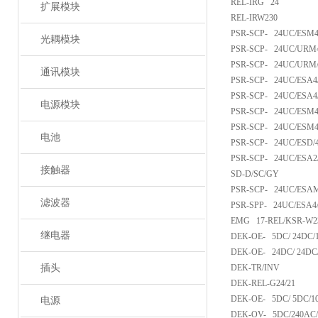
REL-IRG 24
扩展模块
REL-IRW230
PSR-SCP- 24UC/ESM4
光耦模块
PSR-SCP- 24UC/URM4
PSR-SCP- 24UC/URM/
通讯模块
PSR-SCP- 24UC/ESA4
PSR-SCP- 24UC/ESA4/
电源模块
PSR-SCP- 24UC/ESM4
PSR-SCP- 24UC/ESM4
电池
PSR-SCP- 24UC/ESD/4
PSR-SCP- 24UC/ESA2/
接触器
SD-D/SC/GY
PSR-SCP- 24UC/ESAM
滤波器
PSR-SPP- 24UC/ESA4/
EMG 17-REL/KSR-W23
继电器
DEK-OE- 5DC/ 24DC/
DEK-OE- 24DC/ 24DC
插头
DEK-TR/INV
DEK-REL-G24/21
DEK-OE- 5DC/ 5DC/1
电源
DEK-OV- 5DC/240AC/