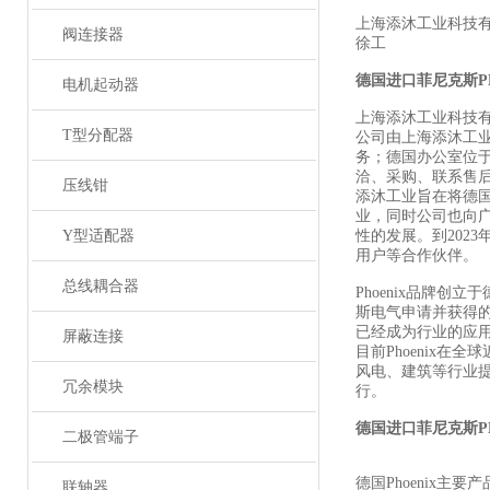
上海添沐工业科技
阀连接器
徐工
德国进口菲尼克斯
P
电机起动器
上海添沐工业科技
T型分配器
公司由上海添沐工
务；德国办公室位
洽、采购、联系售
压线钳
添沐工业旨在将德
业，同时公司也向
Y型适配器
性的发展。到202
用户等合作伙伴。
总线耦合器
Phoenix品牌创
斯电气申请并获得
已经成为行业的应
屏蔽连接
目前Phoenix
风电、建筑等行业
冗余模块
行。
德国进口菲尼克斯
P
二极管端子
德国Phoenix主要
联轴器