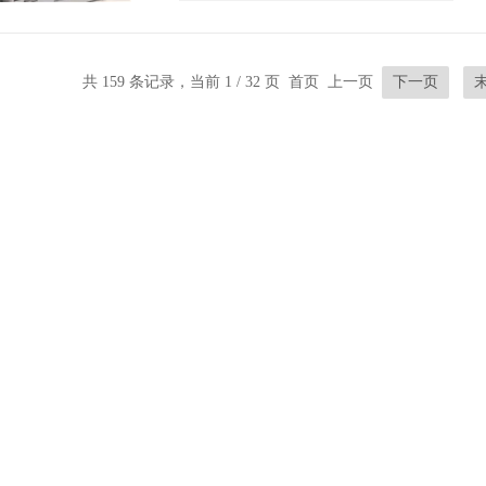
型号：
FCS-GL1/2A4P-VRX/24VD
共 159 条记录，当前 1 / 32 页 首页 上一页
下一页