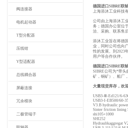
德国进口SIBRE联
阀连接器
上海添沐工业科技
公司由上海添沐工
电机起动器
务；德国办公室位
洽、采购、联系售
T型分配器
添沐工业旨在将德
业，同时公司也向
压线钳
性的发展。到202
用户等合作伙伴。
Y型适配器
德国进口SIBRE联
SIBRE公司为*
总线耦合器
矿，铜矿）、船厂
大量现货库存，欢
屏蔽连接
USB3-Ⅲ-Ed121/6-63
USB3-I-EB500/60-3
冗余模块
V3.B hydraulic powe
Sinter friction lini
二极管端子
shi105×1000
SHI252
Hydraulikaggregat 
联轴器
USB 3-111/121/6 M 