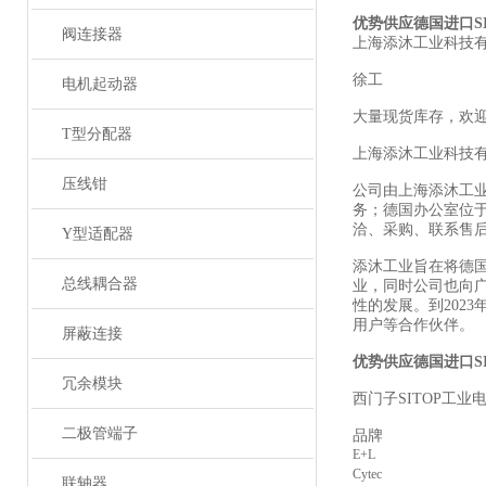
优势供应德国进
口S
阀连接器
上海添沐工业科技
徐工
电机起动器
大量现货库存，欢
T型分配器
上海添沐工业科技
压线钳
公司由上海添沐工
务；德国办公室位
洽、采购、联系售
Y型适配器
添沐工业旨在将德
总线耦合器
业，同时公司也向
性的发展。到202
用户等合作伙伴。
屏蔽连接
优势供应德国进口
S
冗余模块
西门
子SITOP工业
二极管端子
品牌
E+L
Cytec
联轴器