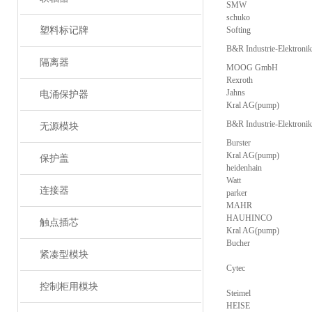
SMW
schuko
塑料标记牌
Softing
B&R Industrie-Elektron
隔离器
MOOG GmbH
Rexroth
Jahns
电涌保护器
Kral AG(pump)
B&R Industrie-Elektron
无源模块
Burster
Kral AG(pump)
保护盖
heidenhain
Watt
连接器
parker
MAHR
HAUHINCO
触点插芯
Kral AG(pump)
Bucher
紧凑型模块
Cytec
控制柜用模块
Steimel
HEISE