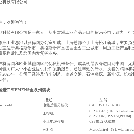
业科技有限公司
存，欢迎咨询！
业科技有限公司是一家专门从事欧洲工业产品进口的贸易公司，致力于打
添沐工业总部以及德国办公室组成。上海总部位于上海松江新城，主要负
公室位于奥格斯堡市，奥格斯堡市是德国重要工业城市，周边工控产品制
联系售后以及给国内发货等业务。
在将德国和欧州其他国家的优良机械备件、成套机器设备进口到中国，尤
司也向广大中小企业提供配件采购服务。通过辛勤的汗水、执着的精神和
到2023年，公司已经涉及汽车制造、轨道交通、石油勘探、新能源、机械
伙伴。
进口SIEMENS全系列模块
描述
型号
oux GmbH
电能质量分析仪
CA8335 + 4x A193
81232.042（HF Schaltschran
工控机
81233.002(TP22EM,PB064)
高压电源模块
6SY8102-0GB30
分析仪
MultiControl 18 L with instru