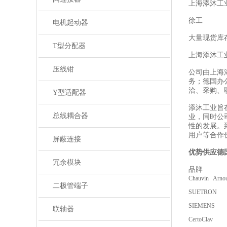
上海添沐工
徐工
电机起动器
大量现货库
T型分配器
上海添沐工
压线钳
公司由上海
务；德国办
洽、采购、
Y型适配器
添沐工业旨
总线耦合器
业，同时公
性的发展。
用户等合作
屏蔽连接
优势供应德国
冗余模块
品牌
Chauvin Arn
二极管端子
SUETRON
SIEMENS
联轴器
CertoClav