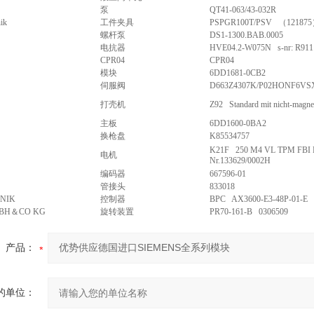
泵
QT41-063/43-032R
ik
工件夹具
PSPGR100T/PSV （12187
螺杆泵
DS1-1300.BAB.0005
电抗器
HVE04.2-W075N s-nr: R911
CPR04
CPR04
模块
6DD1681-0CB2
伺服阀
D663Z4307K/P02HONF6VS
打壳机
Z92 Standard mit nicht-magnet
主板
6DD1600-0BA2
换枪盘
K85534757
K21F 250 M4 VL TPM FBI
电机
Nr.133629/0002H
编码器
667596-01
管接头
833018
NIK
控制器
BPC AX3600-E3-48P-01-E
BH＆CO KG
旋转装置
PR70-161-B 0306509
产品：
的单位：