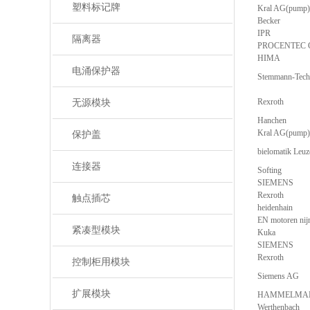
塑料标记牌
Kral AG(pump)
Becker
IPR
隔离器
PROCENTEC 
HIMA
电涌保护器
Stemmann-Tec
Rexroth
无源模块
Hanchen
Kral AG(pump)
保护盖
bielomatik Le
连接器
Softing
SIEMENS
Rexroth
触点插芯
heidenhain
EN motoren nij
紧凑型模块
Kuka
SIEMENS
Rexroth
控制柜用模块
Siemens AG
扩展模块
HAMMELMA
Werthenbach