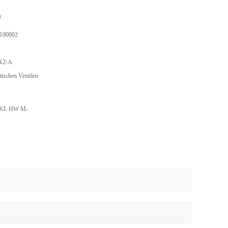
5）
190002
X2-A
ischen Ventilen
 KL HW M-