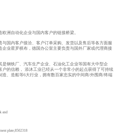
造欧洲自动化企业与国内客户的链接桥梁。
责与国内客户接洽、客户订单采购、发货以及售后等各方面服
造企业星罗棋布，德国办公室主要负责与国外厂家或代理商接
其是钢铁厂、汽车生产企业、石油化工企业等国有大中型企
客户的信赖， 添沐工业已经从一个非常小的起点获得了可持续
制造、造船等6大行业，拥有数百家忠实的中间商/外围商/终端
k and
ment plate,8502318