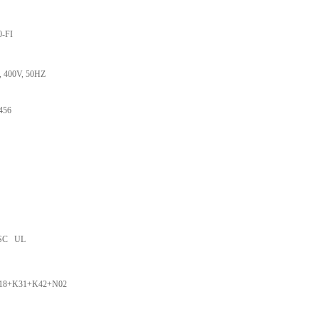
0-FI
 400V, 50HZ
456
ESC UL
18+K31+K42+N02