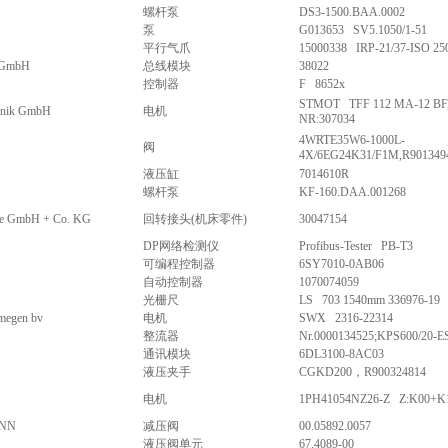
螺杆泵
DS3-1500.BAA.0002
泵
G013653 SV5.1050/1-51
平行气爪
15000338 IRP-21/37-ISO 25
GmbH
总线模块
38022
控制器
F 8652x
STMOT TFF 112 MA-12 BF,
hnik GmbH
电机
NR:307034
4WRTE35W6-1000L-
阀
4X/6EG24K31/F1M,R901349
液压缸
7014610R
螺杆泵
KF-160.DAA.001268
uze GmbH + Co. KG
回转接头(机床零件)
30047154
DP网络检测仪
Profibus-Tester PB-T3
可编程控制器
6SY7010-0AB06
自动控制器
1070074059
光栅尺
LS 703 1540mm 336976-19
megen bv
电机
SWX 2316-22314
整流器
Nr.0000134525;KPS600/20-
通讯模块
6DL3100-8AC03
液压夹手
CGKD200，R900324814
电机
1PH41054NZ26-Z Z:K00+K
NN
减压阀
00.05892.0057
液压阀单元
67.4089-00