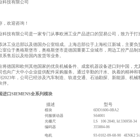
业科技有限公司
存，欢迎咨询！
业科技有限公司是一家专门从事欧洲工业产品进口的贸易公司，致力于打
添沐工业总部以及德国办公室组成。上海总部位于上海松江新城，主要负
公室位于奥格斯堡市，奥格斯堡市是德国重要工业城市，周边工控产品制
联系售后以及给国内发货等业务。
在将德国和欧州其他国家的优良机械备件、成套机器设备进口到中国，尤
司也向广大中小企业提供配件采购服务。通过辛勤的汗水、执着的精神和
到2023年，公司已经涉及汽车制造、轨道交通、石油勘探、新能源、机械
伙伴。
进口SIEMENS全系列模块
描述
型号
模块
6DD1600-0BA2
伺服驱动器
S64001
光栅尺
LS 106 2840, Id:336958-34
编码器
355884-06
电机
93-0102-09-68-90 4ENK2 5