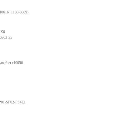
10616+1180-8089)
SX0
6963-35
tz fuer r10056
P01-SP02-PS4E1