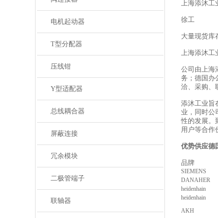
上海添沐工
徐工
电机起动器
大量现货库
T型分配器
上海添沐工
压线钳
公司由上海
务；德国办
洽、采购、
Y型适配器
添沐工业旨
总线耦合器
业，同时公
性的发展。
用户等合作
屏蔽连接
优势供应德国
冗余模块
品牌
SIEMENS
二极管端子
DANAHER
heidenhain
heidenhain
联轴器
AKH