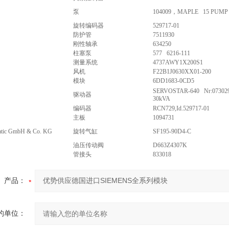
泵
104009，MAPLE 15 PUMP 
旋转编码器
529717-01
防护管
7511930
刚性轴承
634250
柱塞泵
577 6216-111
测量系统
4737AWY1X200S1
风机
F22B1J0630XX01-200
模块
6DD1683-0CD5
SERVOSTAR-640 Nr:0730290
驱动器
30kVA
编码器
RCN729,Id.529717-01
主板
1094731
atic GmbH & Co. KG
旋转气缸
SF195-90D4-C
油压传动阀
D663Z4307K
管接头
833018
产品：
的单位：