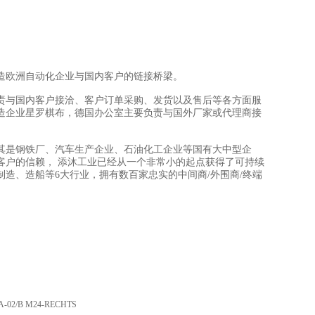
造欧洲自动化企业与国内客户的链接桥梁。
责与国内客户接洽、客户订单采购、发货以及售后等各方面服
造企业星罗棋布，德国办公室主要负责与国外厂家或代理商接
其是钢铁厂、汽车生产企业、石油化工企业等国有大中型企
客户的信赖， 添沐工业已经从一个非常小的起点获得了可持续
制造、造船等6大行业，拥有数百家忠实的中间商/外围商/终端
/A-02/B M24-RECHTS