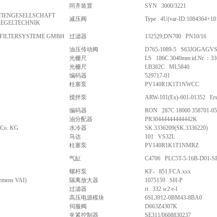
同齐装置
SYN 3000/3221
IENGESELLSCHAFT
减压阀
Type 4U(var-ID:1084364+10
REGELTECHNIK
-FILTERSYSTEME GMBH
过滤器
132529;DN700 PN10/16
油压传动阀
D765-1089-5 S63JOGAGV
光栅尺
LS 186C 3040mm id.Nr.：33
光栅尺
LB382C ML5840
编码器
529717-01
柱塞泵
PV140R1K1T1NWCC
搅拌泵
ARW-101(Ex)-601-01352 Ersa
编码器
RON 287C 18000 358701-05
油分配器
PR30444444444442K
 Co. KG
水冷器
SK.3336209(SK.3336220)
马达
101 VS32L
柱塞泵
PV140R1K1T1NMRZ
气缸
C4706 PLC5T-5-16B-D01-S
螺杆泵
KF- 851.FCA.xxx
emens VAI)
隔离放大器
1075159 SH-P
过滤器
ri 332 w2 e-l
高压电源模块
6SL3912-0BM43-8BA0
伺服阀
D663Z4307K
夹紧控制器
SE311/0608830237