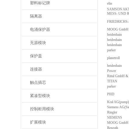
塑料标记牌
elin
SAMSON AKT
MESS- UND 
隔离器
FRIEDRICHS
电涌保护器
MOOG GmbH
heidenhain
heidenhain
无源模块
heidenhain
parker
保护盖
planetroll
heidenhain
连接器
Power
Rittal GmbH &
TITAN
触点插芯
parker
PHD
紧凑型模块
Kral AG(pump)
Siemens AG(Si
控制柜用模块
Ringler
SIEMENS
扩展模块
MOOG GmbH
Rexroth