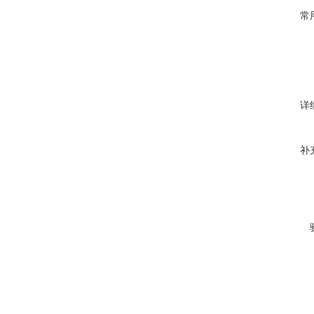
常
详
补