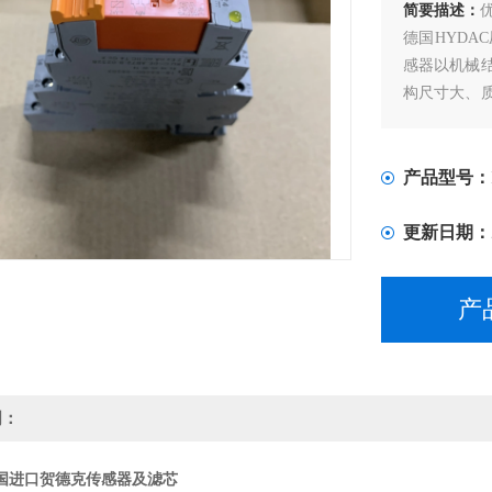
简要描述：
德国HYD
感器以机械
构尺寸大、
体压传感器
性好。特别
而且其功耗
产品型号：
更新日期：
产
明：
国进口贺德克传感器及滤芯