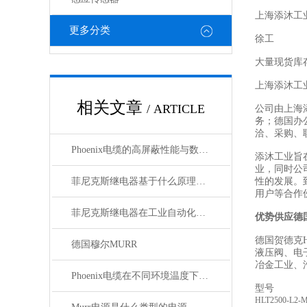
上海添沐工
更多分类
徐工
大量现货库
上海添沐工
相关文章
/ ARTICLE
公司由上海
务；德国办
洽、采购、
Phoenix电缆的高屏蔽性能与数据传输优势
添沐工业旨
业，同时公
菲尼克斯继电器基于什么原理工作？
性的发展。
用户等合作
菲尼克斯继电器在工业自动化中的作用
优势供应德
德国贺德克H
德国穆尔MURR
液压阀、电
冶金工业、
Phoenix电缆在不同环境温度下的性能表现如何？
型号
HLT2500-L2-M