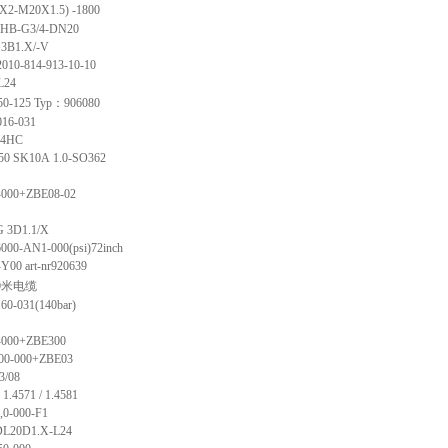
X2-M20X1.5) -1800
KHB-G3/4-DN20
3B1.X/-V
010-814-913-10-10
L24
0-125 Typ
：
906080
16-031
N4HC
0 SK10A 1.0-SO362
-000+ZBE08-02
 3D1.1/X
000-AN1-000(psi)72inch
Y00 art-nr920639
0
米电缆
0-031(140bar)
-000+ZBE300
00-000+ZBE03
3/08
1.4571 / 1.4581
,0-000-F1
L20D1.X-L24