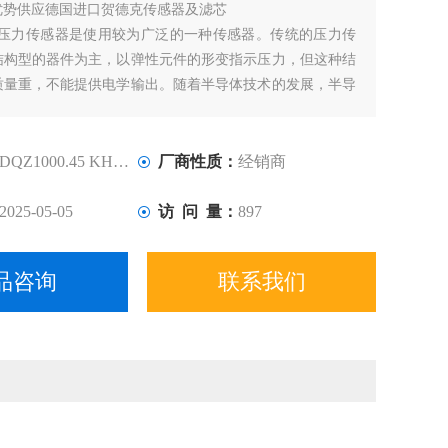
优势供应德国进口贺德克传感器及滤芯
AC压力传感器是使用较为广泛的一种传感器。传统的压力传
结构型的器件为主，以弹性元件的形变指示压力，但这种结
质量重，不能提供电学输出。随着半导体技术的发展，半导
也应运而生。其特点是体积小、质量轻、准确度高、温度特
是随着MEMS技术的发展，半导体传感器向着微型化发展，
小、可靠性高。
DQZ1000.45 KHB-G3/4-DN20
厂商性质：
经销商
2025-05-05
访 问 量：
897
品咨询
联系我们