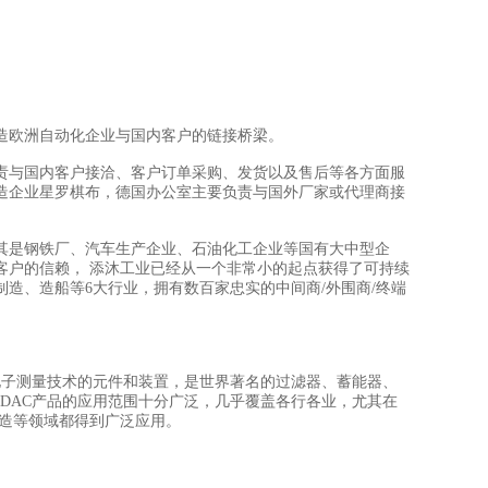
造欧洲自动化企业与国内客户的链接桥梁。
责与国内客户接洽、客户订单采购、发货以及售后等各方面服
造企业星罗棋布，德国办公室主要负责与国外厂家或代理商接
其是钢铁厂、汽车生产企业、石油化工企业等国有大中型企
客户的信赖， 添沐工业已经从一个非常小的起点获得了可持续
制造、造船等6大行业，拥有数百家忠实的中间商/外围商/终端
技术、电子测量技术的元件和装置，是世界著名的过滤器、蓄能器、
DAC产品的应用范围十分广泛，几乎覆盖各行各业，尤其在
制造等领域都得到广泛应用。