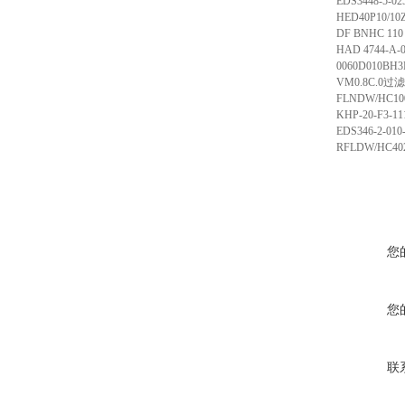
EDS3448-5-02
HED40P10/10
DF BNHC 110 
HAD 4744-A-0
0060D010BH
VM0.8C.0
过滤
FLNDW/HC100
KHP-20-F3-11
EDS346-2-010
RFLDW/HC40
您
您
联