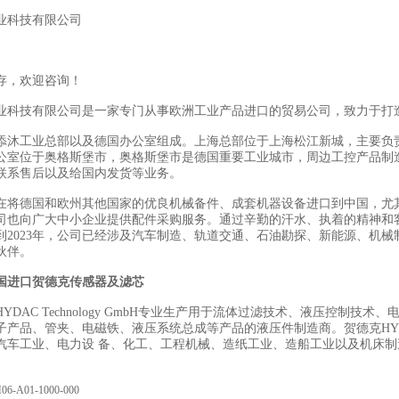
业科技有限公司
存，欢迎咨询！
业科技有限公司是一家专门从事欧洲工业产品进口的贸易公司，致力于打
添沐工业总部以及德国办公室组成。上海总部位于上海松江新城，主要负
公室位于奥格斯堡市，奥格斯堡市是德国重要工业城市，周边工控产品制
联系售后以及给国内发货等业务。
在将德国和欧州其他国家的优良机械备件、成套机器设备进口到中国，尤
司也向广大中小企业提供配件采购服务。通过辛勤的汗水、执着的精神和
到2023年，公司已经涉及汽车制造、轨道交通、石油勘探、新能源、机械
伙伴。
国进口贺德克传感器及滤芯
YDAC Technology GmbH专业生产用于流体过滤技术、液压控制
子产品、管夹、电磁铁、液压系统总成等产品的液压件制造商。贺德克HY
汽车工业、电力设 备、化工、工程机械、造纸工业、造船工业以及机床
06-A01-1000-000