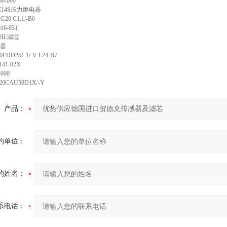
50-000
Z14S
压力继电器
G20 C1.1/-B6
16-031
3HL
滤芯
器
FDD251.1/-V-L24-B7
141-02X
-000
20CAU50D1X/-Y
产品：
的单位：
的姓名：
系电话：