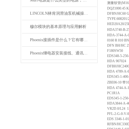
Murr电源是什么类型的电源，主要用于哪些领域？
测量软管
(M16
DQZ1000.45 
LINCOLN林肯润滑油泵机械操作原理
DFBN/HC60 G
TYPE:608201/2
HED20A20/25
穆尔模块的基本原理与应用解析
HDA3740-B-25
HDA-3744-A-0
Phoenix接插件是什么？它有哪些应用？
0160 R 010 B
DFN BH/HC 25
F180SW50
Phoenix继电器安装接线、通讯集成与故障诊断指南
EDS348-5-250
HDA 907024
DFBH/HC240G
HDA 4789-A-6
EDS345-1-400-
ZBE06-10
带
1
HDA 4744-A-16
PC1R1A
EDS345-1-250
HDA3844-A-4
VR2D.0/L24 1
PFL-2-G-0-V-0 
EDS 3346-1-01
RFBN/HC330D