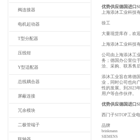
优势供应德国进
口S
阀连接器
上海添沐工业科技
徐工
电机起动器
大量现货库存，欢
T型分配器
上海添沐工业科技
压线钳
公司由上海添沐工
务；德国办公室位
洽、采购、联系售
Y型适配器
添沐工业旨在将德
总线耦合器
业，同时公司也向
性的发展。到202
用户等合作伙伴。
屏蔽连接
优势供应德国进口
S
冗余模块
西门
子SITOP工业
二极管端子
品牌
brinkmann
SIEMENS
联轴器