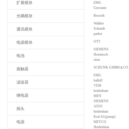
扩展模块
EMG
Giovanni
Rexroth
光耦模块
Walther
Schmidt
通讯模块
parker
OTT
电源模块
SIEMENS
Hoentzsch
电池
stotz
SCHUNK GMBH＆CO
接触器
EMG
balluff
滤波器
VEM
heidenhain
继电器
MEN
SIEMENS
ATOS
插头
heidenhain
Kral AG(pump)
电源
MEYCO
Heidenhian