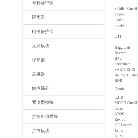
塑料标记牌
Steidle GmbH
Dopag
隔离器
kistler
Stoeber
电涌保护器
OTT
无源模块
Hagglunds
Rexroth
H+L
保护盖
heidenhain
SARTORIUS
连接器
Baumer Huebne
B&R
触点插芯
Gunda
C.F.R
紧凑型模块
MOOG GmbH
Swac
ATOS
控制柜用模块
Rexroth
ITT Lowara
扩展模块
Jahns
NSM