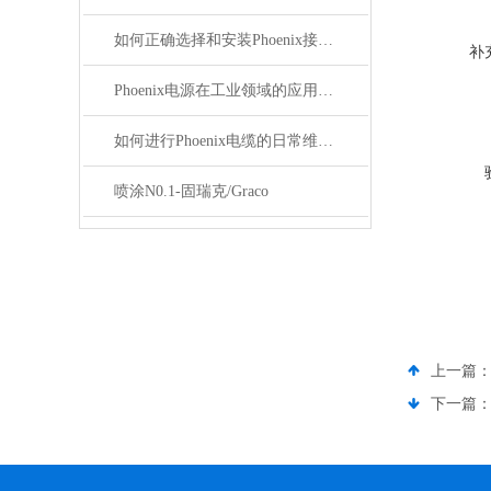
如何正确选择和安装Phoenix接插件以确保其性能？
补
Phoenix电源在工业领域的应用与优势
如何进行Phoenix电缆的日常维护和保养？
喷涂N0.1-固瑞克/Graco
上一篇
下一篇