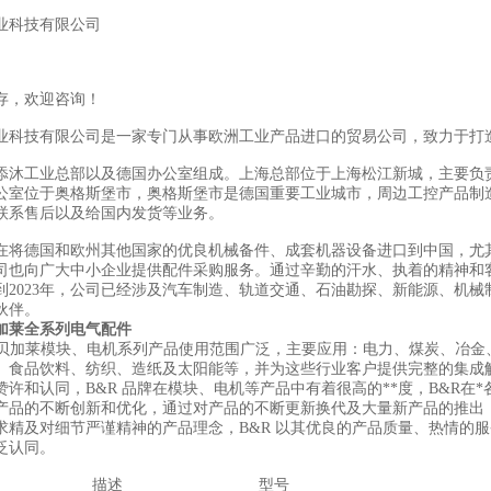
业科技有限公司
存，欢迎咨询！
业科技有限公司是一家专门从事欧洲工业产品进口的贸易公司，致力于打
添沐工业总部以及德国办公室组成。上海总部位于上海松江新城，主要负
公室位于奥格斯堡市，奥格斯堡市是德国重要工业城市，周边工控产品制
联系售后以及给国内发货等业务。
在将德国和欧州其他国家的优良机械备件、成套机器设备进口到中国，尤
司也向广大中小企业提供配件采购服务。通过辛勤的汗水、执着的精神和
到2023年，公司已经涉及汽车制造、轨道交通、石油勘探、新能源、机械
伙伴。
加莱全系列电气配件
R贝加莱模块、电机系列产品使用范围广泛，主要应用：电力、煤炭、冶
、食品饮料、纺织、造纸及太阳能等，并为这些行业客户提供完整的集成
赞许和认同，B&R 品牌在模块、电机等产品中有着很高的**度，B&R在*
产品的不断创新和优化，通过对产品的不断更新换代及大量新产品的推出，
求精及对细节严谨精神的产品理念，B&R 以其优良的产品质量、热情的
泛认同。
描述
型号