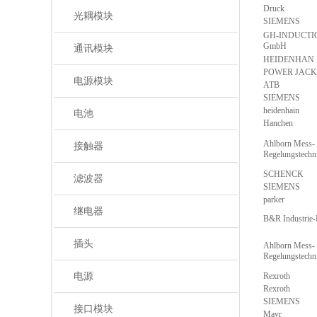
Druck
光耦模块
SIEMENS
GH-INDUCTION
GmbH
通讯模块
HEIDENHAN
POWER JACK
电源模块
ATB
SIEMENS
heidenhain
电池
Hanchen
Ahlborn Mess-
接触器
Regelungstech
SCHENCK
滤波器
SIEMENS
parker
继电器
B&R Industrie
插头
Ahlborn Mess-
Regelungstech
电源
Rexroth
Rexroth
SIEMENS
接口模块
Mayr