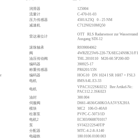
润滑器
125004
流量计
C-470-01-03
压力传感器
4501A25Q 0 - 25 NM
减速机
C712N0210MQ50
OTT RLS Radarsensor zur Wasserstan
雷达液位计
Ausgang SDI-12
滚珠轴承
R939004062
阀
4WRZE25W6-220-7X/6EG24N9K31/F
油压传动阀
THL.2010110 M20-60.5P200-0D
编码器
390925-17
称重传感器
PR6201/15N
r
编码器
HOG10 DN 1024 I SR 16H7 + FSL3
电机
8MSA4L.E3-33
VPAC3122SK0212 Ihre Artikel-Nr.:
电机
PAC112.2.3SK023
油封
300.004
伺服阀
D661-4636/G60KOAA5VSX2HA
模块
MC2 106-O-40A0
柱塞泵
PVPC-C-5073/1D
电机2
EC303/0608701017
泵
SVI422/22S40T/P
分配器
MTC-4-2-8-A140
电磁铁
180.0106.0100.003