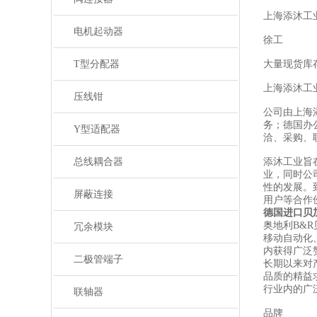
上海添沐工
电机起动器
徐工
T型分配器
大量现货库
上海添沐工
压线钳
公司由上海
务；德国办
Y型适配器
洽、采购、
总线耦合器
添沐工业旨
业，同时公
性的发展。
屏蔽连接
用户等合作
德国进口贝
奥地利B&
冗余模块
移动自动化
内获得广泛
二极管端子
长期以来对
品质的精益
行业内的广
联轴器
品牌