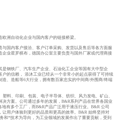
造欧洲自动化企业与国内客户的链接桥梁。
责与国内客户接洽、客户订单采购、发货以及售后等各方面服
造企业星罗棋布，德国办公室主要负责与国外厂家或代理商接
其是钢铁厂、汽车生产企业、石油化工企业等国有大中型企
客户的信赖， 添沐工业已经从一个非常小的起点获得了可持续
制造、造船等6大行业，拥有数百家忠实的中间商/外围商/终端
金、塑料、印刷、包装、电子半导体、纺织、风力发电、矿山、
解决方案。公司通过多年的发展，B&R系列产品在世界各国业
各地有多个工厂，而B&R产品广泛用于液压行业。B&R 公司
让用户体验到更好的品质和更高的效率。B&R 始终坚持对
服务和*技术为导向，为工业领域的发展作出了重要贡献，受到