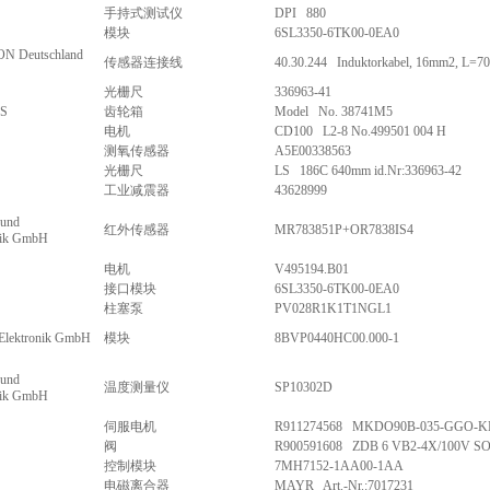
手持式测试仪
DPI 880
模块
6SL3350-6TK00-0EA0
 Deutschland
传感器连接线
40.30.244 Induktorkabel, 16mm2, L=
光栅尺
336963-41
S
齿轮箱
Model No. 38741M5
电机
CD100 L2-8 No.499501 004 H
测氧传感器
A5E00338563
光栅尺
LS 186C 640mm id.Nr:336963-42
工业减震器
43628999
 und
红外传感器
MR783851P+OR7838IS4
nik GmbH
电机
V495194.B01
接口模块
6SL3350-6TK00-0EA0
柱塞泵
PV028R1K1T1NGL1
-Elektronik GmbH
模块
8BVP0440HC00.000-1
 und
温度测量仪
SP10302D
nik GmbH
伺服电机
R911274568 MKDO90B-035-GGO-K
阀
R900591608 ZDB 6 VB2-4X/100V S
控制模块
7MH7152-1AA00-1AA
电磁离合器
MAYR Art.-Nr.:7017231