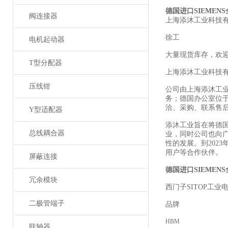
德国进
口SIEMEN
阀连接器
上海添沐工业科技
徐工
电机起动器
大量现货库存，欢
T型分配器
上海添沐工业科技
压线钳
公司由上海添沐工
务；德国办公室位
洽、采购、联系售
Y型适配器
添沐工业旨在将德
总线耦合器
业，同时公司也向
性的发展。到202
用户等合作伙伴。
屏蔽连接
德国进口
SIEMEN
冗余模块
西门
子SITOP工业
二极管端子
品牌
HBM
联轴器