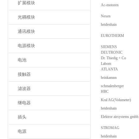
扩展模块
Ac-motoren
Nexen
光耦模块
heidenhain
通讯模块
EUROTHERM
电源模块
SIEMENS
DEUTRONIC
Dr. Thiedig + Co
电池
Labom
ATLANTA
接触器
brinkamnn
schmalenberger
滤波器
HBC
Kral AG(Volumeter)
继电器
heidenhain
Elektror airsystems gmbh
插头
STROMAG
电源
heidenhain