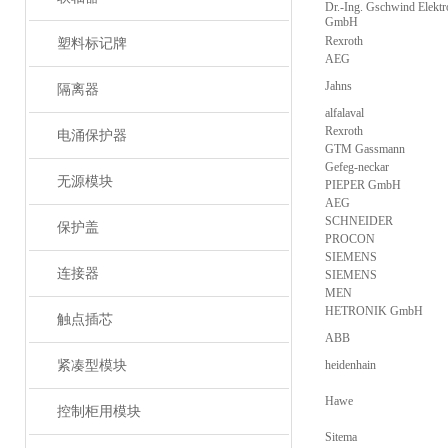
Dr.-Ing. Gschwind Elektr
GmbH
Rexroth
塑料标记牌
AEG
Jahns
隔离器
alfalaval
Rexroth
电涌保护器
GTM Gassmann
Gefeg-neckar
无源模块
PIEPER GmbH
AEG
SCHNEIDER
保护盖
PROCON
SIEMENS
连接器
SIEMENS
MEN
HETRONIK GmbH
触点插芯
ABB
紧凑型模块
heidenhain
Hawe
控制柜用模块
Sitema