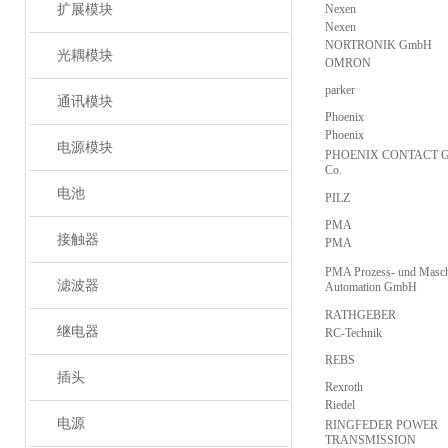
扩展模块
Nexen
Nexen
NORTRONIK GmbH
光耦模块
OMRON
parker
通讯模块
Phoenix
Phoenix
电源模块
PHOENIX CONTACT 
Co.
电池
PILZ
PMA
接触器
PMA
PMA Prozess- und Masch
滤波器
Automation GmbH
RATHGEBER
继电器
RC-Technik
REBS
插头
Rexroth
Riedel
电源
RINGFEDER POWER
TRANSMISSION