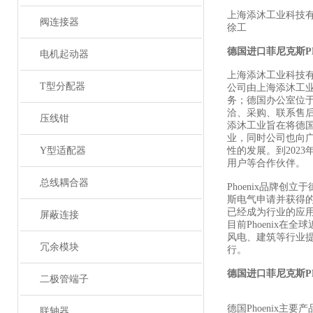
上海添沐工业科技
阀连接器
徐工
德国进口菲尼克斯
P
电机起动器
上海添沐工业科技
T型分配器
公司由上海添沐工
务；德国办公室位
洽、采购、联系售
压线钳
添沐工业旨在将德
业，同时公司也向
Y型适配器
性的发展。到202
用户等合作伙伴。
总线耦合器
Phoenix品牌创
斯电气申请并获得
已经成为行业的应
屏蔽连接
目前Phoenix
风电、建筑等行业
冗余模块
行。
德国进口菲尼克斯
P
二极管端子
德国Phoenix主要
联轴器