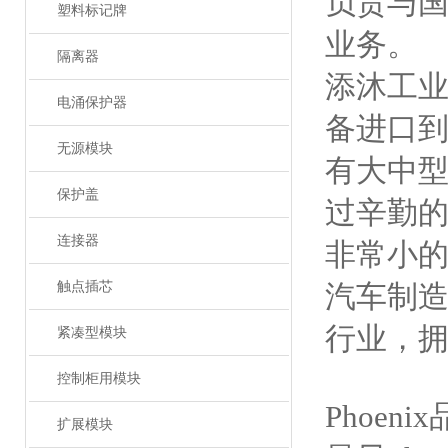
负责与
塑料标记牌
业务。
隔离器
添沐工
电涌保护器
备进口
无源模块
有大中
保护盖
过辛勤的
连接器
非常小的
触点插芯
汽车制造
行业，拥
紧凑型模块
控制柜用模块
Phoe
扩展模块