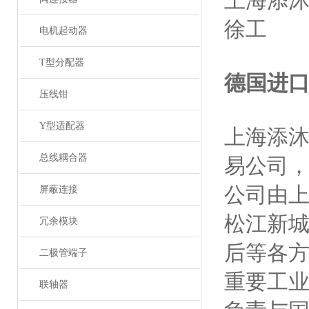
上海添
徐工
电机起动器
T型分配器
德国进
压线钳
Y型适配器
上海添
总线耦合器
易公司
公司由
屏蔽连接
松江新
冗余模块
后等各
二极管端子
重要工
联轴器