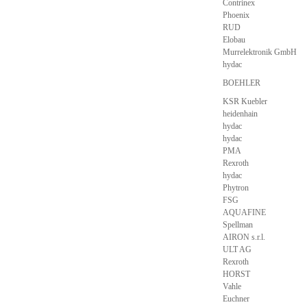
Contrinex
Phoenix
RUD
Elobau
Murrelektronik GmbH
hydac
BOEHLER
KSR Kuebler
heidenhain
hydac
hydac
PMA
Rexroth
hydac
Phytron
FSG
AQUAFINE
Spellman
AIRON s.r.l.
ULT AG
Rexroth
HORST
Vahle
Euchner