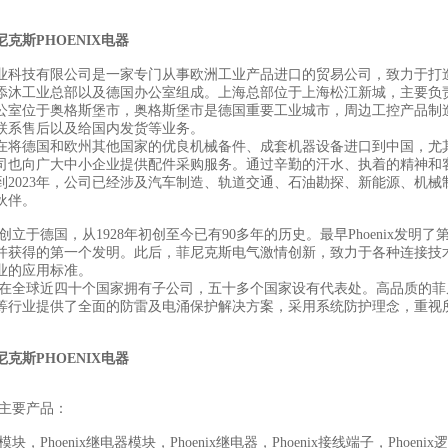
尼克斯
PHOENIX
电器
业科技有限公司是一家专门从事欧洲工业产品进口的贸易公司，致力于打
添沐工业总部以及德国办公室组成。上海总部位于上海松江新城，主要负
公室位于奥格斯堡市，奥格斯堡市是德国重要工业城市，周边工控产品制
联系售后以及给国内发货等业务。
在将德国和欧州其他国家的优良机械备件、成套机器设备进口到中国，尤
司也向广大中小企业提供配件采购服务。通过辛勤的汗水、执着的精神和
到2023年，公司已经涉及汽车制造、轨道交通、石油勘探、新能源、机械
伙伴。
x品牌创立于德国，从1928年初创至今已有90多年的历史。最早Phoeni
并获得的第一个发明。此后，菲尼克斯电气激情创新，致力于各种连接技
业的应用标准。
enix在全球近四十个国家拥有子公司，五十多个国家设有代表处。高品质的菲
等行业提供了全面的防雷及电涌保护解决方案，采用系统防护理念，重视
尼克斯
PHOENIX
电器
ix主要产品：
全模块，Phoenix继电器模块，Phoenix继电器，Phoenix接线端子，Phoenix