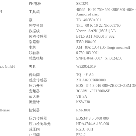
PH电极
SE532/1
40565 K470 750×550×380/ 800×600×4
H
工具箱
Armoured clasp
泵
TB 40/350+001
热交换器
TPL 00-K-10-22 NR.661760
数据线
Vector Ser2K (05051) V3
位移传感器
BTL5-A11-M0050-P-S32
涨紧套
5350.1904.00
电机
AM 80Z CA 4 (B5 flange mounted)
联轴器
0.750.103.0001
总线模块
SNNE-04A-0007 Nr:6824200
atic GmbH
夹具
WER05LS19
传动阀
TQ 4P-A5
感应传感器
2TLA020056R0000
压力开关
EDS 344-3-016-000+ZBE 03+ZBM 30
变频器
3G3RV -PF13060-SE
放大器
VB-3A
流量计
KSW230
 Heinze
控制器
RM-3001
压力传感器
EDS3448-5-0400-000
压力检测单元
HDA4744-A-160-000
减压阀
RGDJ-08H
止回阀
PR2-2