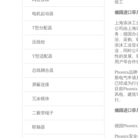
徐工
德国进口菲
电机起动器
上海添沐工
T型分配器
公司由上海
务；德国办
洽、采购、
压线钳
添沐工业旨
业，同时公
Y型适配器
性的发展。
用户等合作
总线耦合器
Phoeni
斯电气申请
已经成为行
屏蔽连接
目前Pho
风电、建筑
冗余模块
行。
德国进口菲
二极管端子
德国Phoen
联轴器
Phoenix安