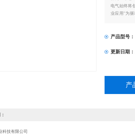
电气始终将
业应用"为
器件与电子
细化和差异
产品型号：
更新日期：
产
明：
业科技有限公司