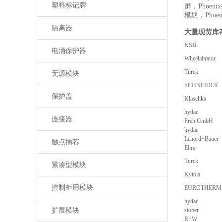
塑料标记牌
屏，Phoen
模块，Phoe
隔离器
大量现货库
KSB
电涌保护器
Wheelabrator
Turck
无源模块
SCHNEIDER
保护盖
Klaschka
hydac
连接器
Preh GmbH
hydac
Lenord+Bauer
触点插芯
Eltra
Turck
紧凑型模块
Kytola
控制柜用模块
EUROTHERM
hydac
扩展模块
stober
R+W