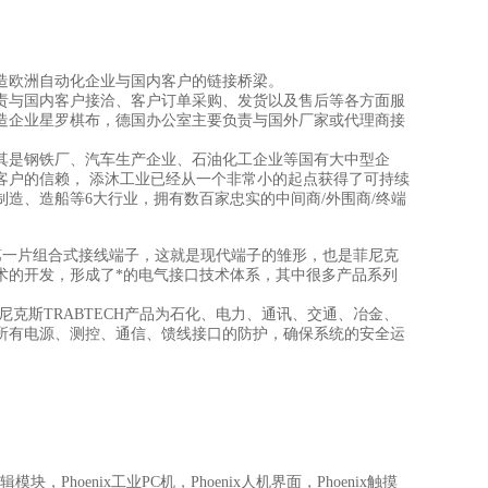
造欧洲自动化企业与国内客户的链接桥梁。
责与国内客户接洽、客户订单采购、发货以及售后等各方面服
造企业星罗棋布，德国办公室主要负责与国外厂家或代理商接
其是钢铁厂、汽车生产企业、石油化工企业等国有大中型企
客户的信赖， 添沐工业已经从一个非常小的起点获得了可持续
制造、造船等6大行业，拥有数百家忠实的中间商/外围商/终端
x发明了第一片组合式接线端子，这就是现代端子的雏形，也是菲尼克
术的开发，形成了*的电气接口技术体系，其中很多产品系列
尼克斯TRABTECH产品为石化、电力、通讯、交通、冶金、
所有电源、测控、通信、馈线接口的防护，确保系统的安全运
逻辑模块，Phoenix工业PC机，Phoenix人机界面，Phoenix触摸