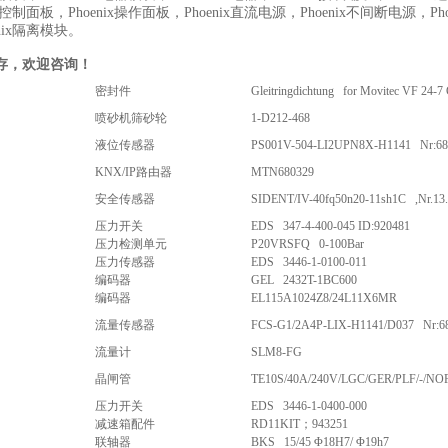
ix控制面板，Phoenix操作面板，Phoenix直流电源，Phoenix不间断电源，Pho
nix隔离模块。
存，欢迎咨询！
密封件
Gleitringdichtung for Movitec VF 24-
喷砂机筛砂轮
1-D212-468
液位传感器
PS001V-504-LI2UPN8X-H1141 Nr:68
KNX/IP路由器
MTN680329
安全传感器
SIDENT/IV-40fq50n20-11sh1C ,Nr.13.
压力开关
EDS 347-4-400-045 ID:920481
压力检测单元
P20VRSFQ 0-100Bar
压力传感器
EDS 3446-1-0100-011
编码器
GEL 2432T-1BC600
编码器
EL115A1024Z8/24L11X6MR
流量传感器
FCS-G1/2A4P-LIX-H1141/D037 Nr:6
流量计
SLM8-FG
晶闸管
TE10S/40A/240V/LGC/GER/PLF/-/NOF
压力开关
EDS 3446-1-0400-000
减速箱配件
RD11KIT；943251
联轴器
BKS 15/45 Φ18H7/ Φ19h7