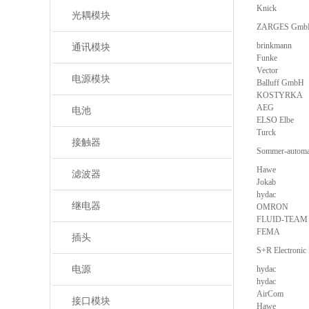
Knick
光耦模块
ZARGES Gmb
brinkmann
通讯模块
Funke
Vector
电源模块
Balluff GmbH
KOSTYRKA
AEG
电池
ELSO Elbe
Turck
接触器
Sommer-autom
Hawe
滤波器
Jokab
hydac
继电器
OMRON
FLUID-TEAM
FEMA
插头
S+R Electronic
电源
hydac
hydac
AirCom
接口模块
Hawe