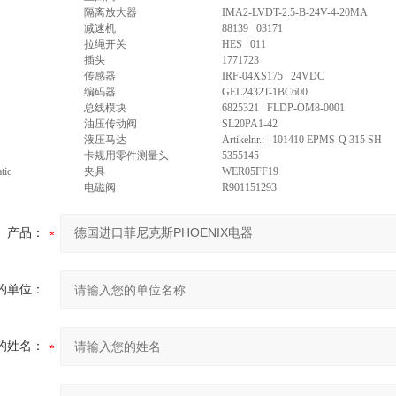
隔离放大器
IMA2-LVDT-2.5-B-24V-4-20MA
减速机
88139 03171
拉绳开关
HES 011
插头
1771723
传感器
IRF-04XS175 24VDC
编码器
GEL2432T-1BC600
总线模块
6825321 FLDP-OM8-0001
油压传动阀
SL20PA1-42
液压马达
Artikelnr.: 101410 EPMS-Q 315 SH
卡规用零件测量头
5355145
tic
夹具
WER05FF19
电磁阀
R901151293
产品：
的单位：
的姓名：