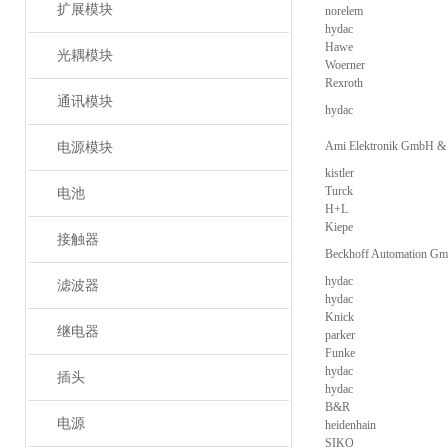
扩展模块
norelem
hydac
Hawe
光耦模块
Woerner
Rexroth
通讯模块
hydac
Ami Elektronik GmbH &
电源模块
kistler
Turck
电池
H+L
Kiepe
接触器
Beckhoff Automation G
hydac
滤波器
hydac
Knick
继电器
parker
Funke
hydac
插头
hydac
B&R
电源
heidenhain
SIKO