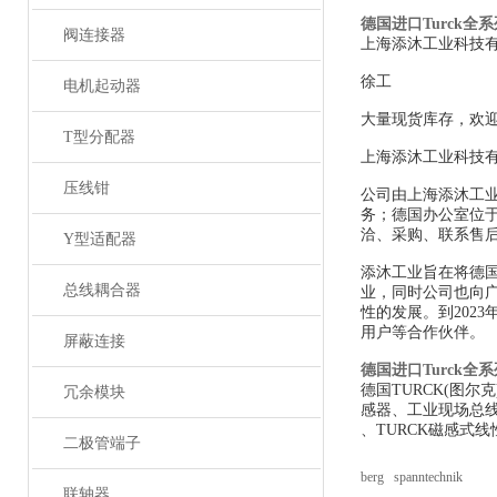
德国进口Turck全
阀连接器
上海添沐工业科技
徐工
电机起动器
大量现货库存，欢
T型分配器
上海添沐工业科技
压线钳
公司由上海添沐工
务；德国办公室位
洽、采购、联系售
Y型适配器
添沐工业旨在将德
总线耦合器
业，同时公司也向
性的发展。到202
用户等合作伙伴。
屏蔽连接
德国进口Turck全
德国TURCK(图
冗余模块
感器、工业现场总线
、TURCK磁感式线
二极管端子
berg spanntechnik
联轴器