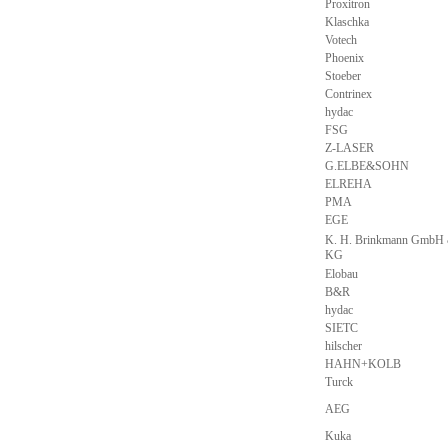
Proxitron
Klaschka
Votech
Phoenix
Stoeber
Contrinex
hydac
FSG
Z-LASER
G.ELBE&SOHN
ELREHA
PMA
EGE
K. H. Brinkmann GmbH 
KG
Elobau
B&R
hydac
SIETC
hilscher
HAHN+KOLB
Turck
AEG
Kuka