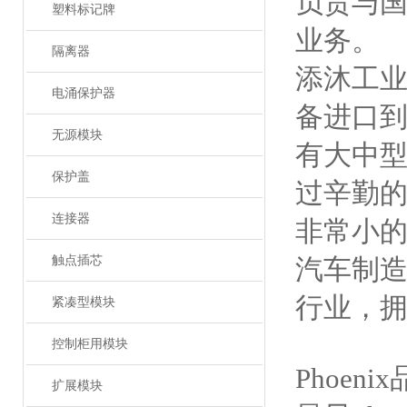
负责与
塑料标记牌
业务。
隔离器
添沐工
电涌保护器
备进口
无源模块
有大中
保护盖
过辛勤的
连接器
非常小的
触点插芯
汽车制造
行业，拥
紧凑型模块
控制柜用模块
Phoe
扩展模块