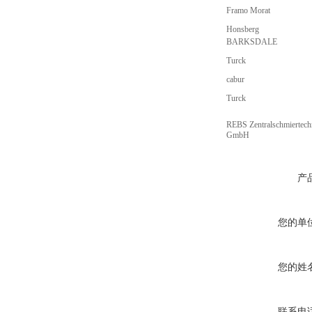
Framo Morat
Honsberg
BARKSDALE
Turck
cabur
Turck
REBS Zentralschmiertech
GmbH
产
您的单
您的姓
联系电