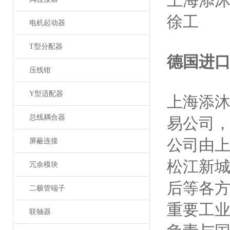
上海添
徐工
电机起动器
T型分配器
德国进
压线钳
Y型适配器
上海添
总线耦合器
易公司
公司由
屏蔽连接
松江新
冗余模块
后等各
二极管端子
重要工
联轴器