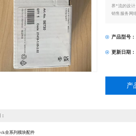
界*流的设
销售服务网
产品，还能
案。
产品型号：
更新日期：
产
明：
rck全系列模块配件