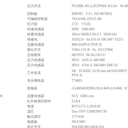
压力开关
PS100R-301-LI2UPN8X-H1141 Nr:68
控制板
KRTM1 V4.1, NO:9070452
可编程控制器
7KG6106-2SN21-0B
切刀组
1721 VS32L
转速传感器
HDS 1000-002
称重传感器
SB14-500IB-CM-C3 5029-043
维修包
1020224 for DA-H 100 360° S3255
流量传感器
RRI-010PI/A7PSP.2E
限位开关
T.064-12Y-R Nr. 101137966
总线模块
6827033 BL20-2AO-U
压力传感器
HDA 4245-G-400-000
压力传感器
HDA 4744-A-100-000+ZBE 03
SK 65 BZIG 24,50 mm rd(ANGEBOT 
工件夹具
POS.3)
安全继电器
774605
联轴器
GS48/64SHDHGS6.0-Φ45.6.0-Φ48 K
bH
流量传感器
SCS 6300 ccm
红外检测仪附件
LLK4
电缆
BVLG7/5-3,2018-03
滤芯
Duo-TOV-120MT90/736
触点插芯
1772418
电路板
XEA5001
接近开关
DW-HD-603-M18-310