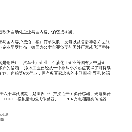
造欧洲自动化企业与国内客户的链接桥梁。
责与国内客户接洽、客户订单采购、发货以及售后等各方面服
造企业星罗棋布，德国办公室主要负责与国外厂家或代理商接
其是钢铁厂、汽车生产企业、石油化工企业等国有大中型企
客户的信赖， 添沐工业已经从一个非常小的起点获得了可持续
制造、造船等6大行业，拥有数百家忠实的中间商/外围商/终端
创建于六十年代初期，是世界上生产接近开关类传感器、光电类传
、 TURCK模拟量电感式传感器、 TURCK光电测距类传感器
6139
96