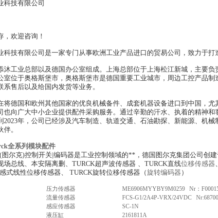
业科技有限公司
存，欢迎咨询！
业科技有限公司是一家专门从事欧洲工业产品进口的贸易公司，致力于打
添沐工业总部以及德国办公室组成。上海总部位于上海松江新城，主要负
公室位于奥格斯堡市，奥格斯堡市是德国重要工业城市，周边工控产品制
联系售后以及给国内发货等业务。
在将德国和欧州其他国家的优良机械备件、成套机器设备进口到中国，尤
司也向广大中小企业提供配件采购服务。通过辛勤的汗水、执着的精神和
到2023年，公司已经涉及汽车制造、轨道交通、石油勘探、新能源、机械
伙伴。
rck全系列模块配件
CK(图尔克)控制开关|编码器是工业控制领域的**，德国图尔克集团公司
场总线、本安隔离删、TURCK超声波传感器 、TURCK直线
位移传感器
磁感式线性位移传感器、 TURCK旋转位移传感器（
旋转编码器
）
压力传感器
ME6906MYYBY9M0259 Nr：F00015
流量传感器
FCS-G1/2A4P-VRX/24VDC Nr:68700
感应传感器
SC-1N
液压缸
2161811A