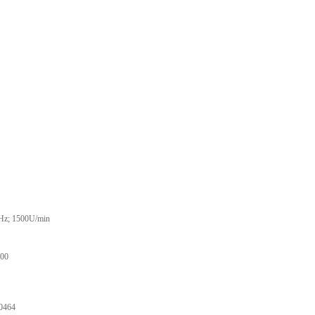
Hz; 1500U/min
.00
0464