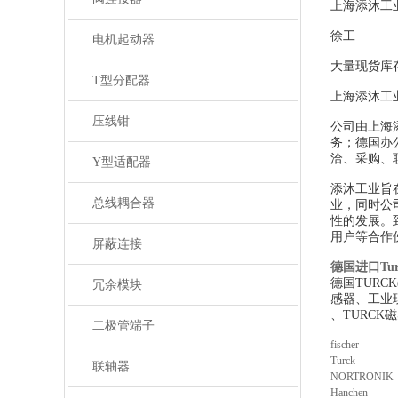
上海添沐工
徐工
电机起动器
大量现货库
T型分配器
上海添沐工
压线钳
公司由上海
务；德国办
洽、采购、
Y型适配器
添沐工业旨
总线耦合器
业，同时公
性的发展。
用户等合作
屏蔽连接
德国进口Tu
德国TUR
冗余模块
感器、工业现
、TURCK
二极管端子
fischer
Turck
联轴器
NORTRONIK
Hanchen