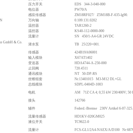
压力开关
EDS 344-3-040-000
电位器
PW70/A
感应传感器
ZM18RF027/ Z5M18B-F-635-lg90.
HN
万向轴
0.109.131.0202
温控器
TAR1260-2
温控器
KS40-112-0000-000
流量计
SN 450/1-A4-GR 24VDC
nn GmbH & Co.
潜水泵
TB 25/220+001.
传感器
424B19A06001
输入模块
X67AT1402
变送器
HDA4744-A-250-000
止回阀
720.4511
通讯模块
NT 50-DP-RS
丝锥组套
Nr.13401015 M3-M12 DL+GL
总线模块
SDPL-0404D-1003
电机
AM 71Z CA 4; 0,55 kW 230/400V; 50 
接头
142766
辅件
Federd.-Bremse 230V Artikel 6-07-325
流量传感器
HD1KV-020GM025
液位开关
TC9622-0
流量计
FCS-GL1/2A4-NAEX/A/D100 Nr:687