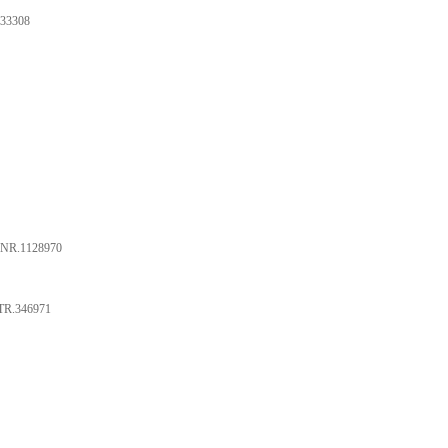
33308
NR.1128970
TR.346971