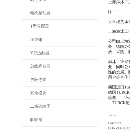
上海添沐工
徐工
电机起动器
大量现货库
T型分配器
上海添沐工
压线钳
公司由上海
务；德国办
洽、采购、
Y型适配器
添沐工业旨
总线耦合器
业，同时公
性的发展。
用户等合作
屏蔽连接
德国进口Tu
德国TUR
冗余模块
感器、工业现
、TURCK
二极管端子
Turck
联轴器
Contrinex
CONVERTEA