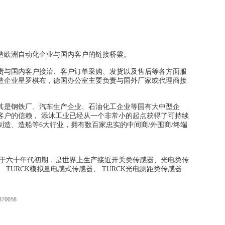
造欧洲自动化企业与国内客户的链接桥梁。
责与国内客户接洽、客户订单采购、发货以及售后等各方面服
造企业星罗棋布，德国办公室主要负责与国外厂家或代理商接
其是钢铁厂、汽车生产企业、石油化工企业等国有大中型企
客户的信赖， 添沐工业已经从一个非常小的起点获得了可持续
制造、造船等6大行业，拥有数百家忠实的中间商/外围商/终端
创建于六十年代初期，是世界上生产接近开关类传感器、光电类传
、 TURCK模拟量电感式传感器、 TURCK光电测距类传感器
870058