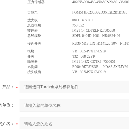
压力传感器
402055-000-459-450-502-20-601-36/00
齿轮泵
PGM511B0230BS2D3NL2L2B1B1G3 
放大板
0811 405 081
总线模块
750-352
转速表
IM21-14-CDTRI,NR.7505650
总线模块
SDPL-0404D-1001 NR:6824466
接近开关
RU30-M18-LIX-H1141,20-30V Nr:18
模块
VB 80.5-P7X17-CS19
开关
T3Z 068-22YR
隔离器
IM21-14EX-CDTRI 7505651
比例阀
R900426703?ZDR 10 DA3-5X/75YM
接头线缆
VB 80.5-P7X17-CS19
产品：
的单位：
的姓名：