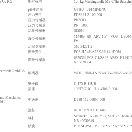
 & Co KG
铜丝棉球
10 kg Messingwolle MS 67(in Bauschen
pH变送器
GPHU 014 MP/BNC
压力开关
EDS344-2-100-000
压力传感器
PN5003
压力传感器
PN 5003
流量传感器
SI5010
114489 60 - ARV 1,5“ - VOS - L 300/1
液位传感器
Ex
活塞探测器
519-34271-2
流量开关
FCS-HA4P-AP8X-H1141/D064
6870364,FCS-G1/2A4P-AP8X-H1141
流量传感器
Nr:6870364
lektronik GmbH &
编码器
WDG 58H-12-150-ABN-R05-S3-ABP
安全阀
C-175-B-11UB
插座
10357;GHG 511 4506 R 0001
und Maschinen-
变送器
D280-112-00090-000
mbH
滤芯
0250 DN 006 BH4HC
Schnecke N (10 2/3:1) SHE 25 16MnC
蜗杆
NR.40030349
模块
BL67-GW-DPV1 6827232 Nr:6827232