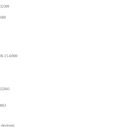
32309
680
00-15-6/000
832841
0863
electronic