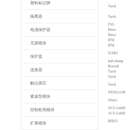
塑料标记牌
Turck
隔离器
Turck
FSG
电涌保护器
Hawe
Hawe
IFM
无源模块
IFM
JUMO
保护盖
leab champ
Rexroth
连接器
Turck
Turck
触点插芯
Turck
WENGLOR
紧凑型模块
Wistro
ACS GmbH
控制柜用模块
ACS GmbH
BEKO
扩展模块