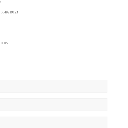
0
3349219123
10005