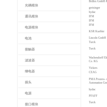
Brillex GmbH
光耦模块
greisinger
hydac
通讯模块
IFM
IFM
IFM
电源模块
KSR Kuebler
Lincoln GmbH
电池
Turck
Turck
接触器
Wachendorff E
滤波器
Co. KG
Vickers
继电器
CEAG
PMA Prozess- 
插头
Automation G
hydac
电源
PFAFF
Turck
接口模块