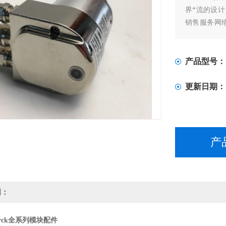
界*流的设
销售服务网
产品，还能
案。
产品型号：
更新日期：
产
明：
rck全系列模块配件