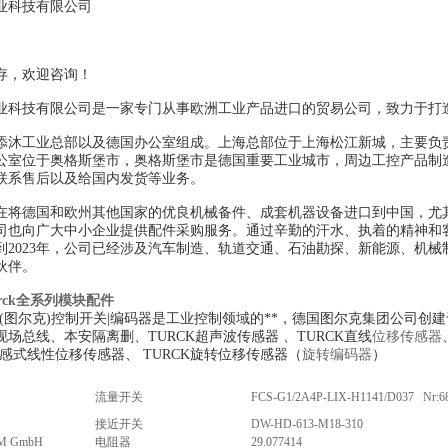
业科技有限公司
存，欢迎咨询！
业科技有限公司是一家专门从事欧洲工业产品进口的贸易公司，致力于打
添沐工业总部以及德国办公室组成。上海总部位于上海松江新城，主要负
公室位于奥格斯堡市，奥格斯堡市是德国重要工业城市，周边工控产品制
联系售后以及给国内发货等业务。
在将德国和欧州其他国家的优良机械备件、成套机器设备进口到中国，尤
司也向广大中小企业提供配件采购服务。通过辛勤的汗水、执着的精神和
到2023年，公司已经涉及汽车制造、轨道交通、石油勘探、新能源、机械
伙伴。
rck全系列模块配件
CK(图尔克)控制开关|编码器是工业控制领域的**，德国图尔克集团公司
场总线、本安隔离删、TURCK超声波传感器 、TURCK直线
位移传感器
磁感式线性位移传感器、 TURCK旋转位移传感器（
旋转编码器
）
流量开关
FCS-G1/2A4P-LIX-H1141/D037 Nr:6
接近开关
DW-HD-613-M18-310
M GmbH
电阻器
29.077414