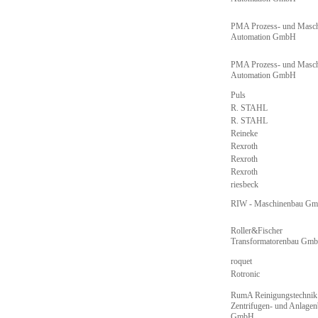
PMA Prozess- und Masch
Automation GmbH
PMA Prozess- und Masch
Automation GmbH
Puls
R. STAHL
R. STAHL
Reineke
Rexroth
Rexroth
Rexroth
riesbeck
RIW - Maschinenbau G
Roller&Fischer
Transformatorenbau Gm
roquet
Rotronic
RumA Reinigungstechnik
Zentrifugen- und Anlage
GmbH