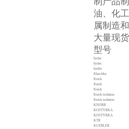
制产品
油、化
属制造
大量现
型号
hydac
hydac
kistler
Klaschka
Knick
Knick
Knick
Knick isolation
Knick isolation
KNORR
KOSTYRKA
KOSTYRKA
KTR
KUEBLER