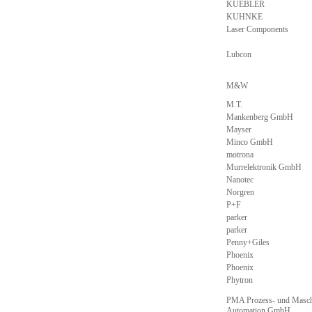
KUEBLER
KUHNKE
Laser Components
Lubcon
M&W
M.T.
Mankenberg GmbH
Mayser
Minco GmbH
motrona
Murrelektronik GmbH
Nanotec
Norgren
P+F
parker
parker
Penny+Giles
Phoenix
Phoenix
Phytron
PMA Prozess- und Masch
Automation GmbH