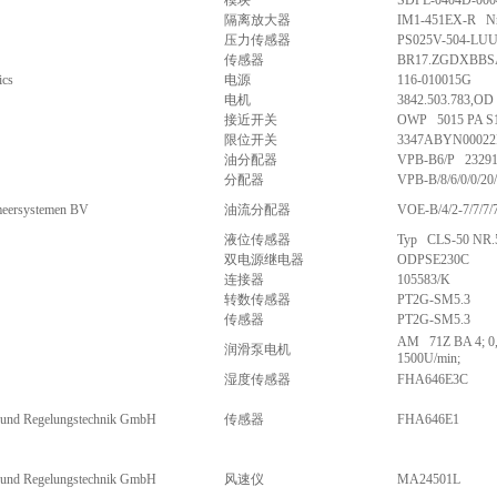
模块
SDPL-0404D-000
隔离放大器
IM1-451EX-R Nr
压力传感器
PS025V-504-LU
传感器
BR17.ZGDXBBS
ics
电源
116-010015G
电机
3842.503.783,OD
接近开关
OWP 5015 PA S
限位开关
3347ABYN0002
油分配器
VPB-B6/P 23291
分配器
VPB-B/8/6/0/0/20/
ersystemen BV
油流分配器
VOE-B/4/2-7/7/7/
液位传感器
Typ CLS-50 NR.
双电源继电器
ODPSE230C
连接器
105583/K
转数传感器
PT2G-SM5.3
传感器
PT2G-SM5.3
AM 71Z BA 4; 0,
润滑泵电机
1500U/min;
湿度传感器
FHA646E3C
 und Regelungstechnik GmbH
传感器
FHA646E1
 und Regelungstechnik GmbH
风速仪
MA24501L