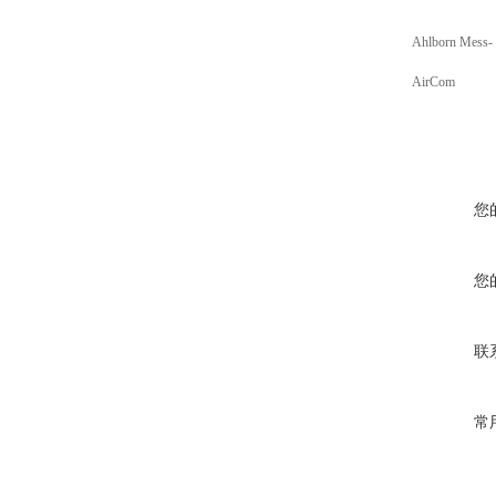
Ahlborn Mess-
AirCom
您
您
联
常