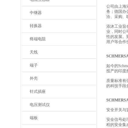
公司由上海
务；德国办
中继器
洽、采购、
转换器
添沐工业旨
业，同时公
性的发展。
终端电阻
用户等合作
天线
SCHMER
端子
如今的Sch
投产的印度然
外壳
质量标准有
的科技手段
针式插座
SCHMER
电压测试仪
安全开关与
端板
安全信号处
程的安全集