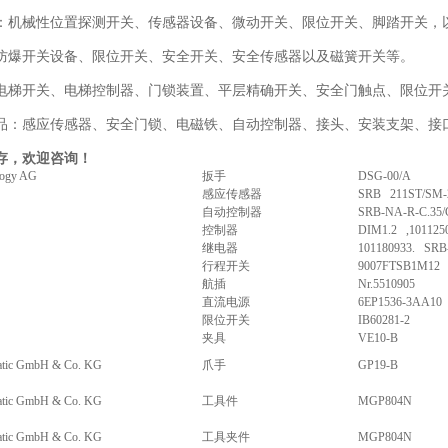
：机械性位置探测开关、传感器设备、微动开关、限位开关、脚踏开关，
防爆开关设备、限位开关、安全开关、安全传感器以及磁簧开关等。
电梯开关、电梯控制器、门锁装置、平层精确开关、安全门触点、限位开关
品：感应传感器、安全门锁、电磁铁、自动控制器、接头、安装支架、接口
存，欢迎咨询！
logy AG
扳手
DSG-00/A
感应传感器
SRB 211ST/SM-
自动控制器
SRB-NA-R-C.35
控制器
DIM1.2 ,101125
继电器
101180933. SRB
行程开关
9007FTSB1M12
航插
Nr.5510905
直流电源
6EP1536-3AA10
限位开关
IB60281-2
夹具
VE10-B
atic GmbH & Co. KG
爪手
GP19-B
atic GmbH & Co. KG
工具件
MGP804N
atic GmbH & Co. KG
工具夹件
MGP804N