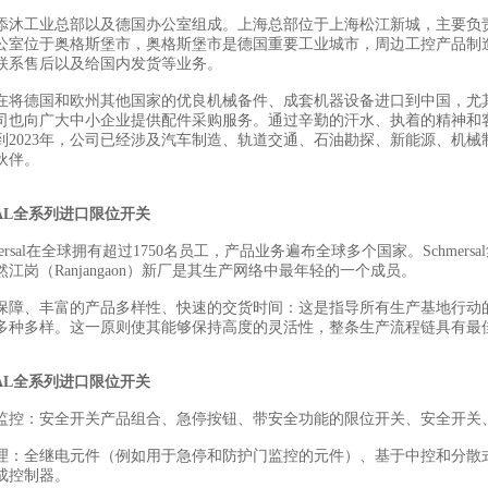
添沐工业总部以及德国办公室组成。上海总部位于上海松江新城，主要负
公室位于奥格斯堡市，奥格斯堡市是德国重要工业城市，周边工控产品制
联系售后以及给国内发货等业务。
在将德国和欧州其他国家的优良机械备件、成套机器设备进口到中国，尤
司也向广大中小企业提供配件采购服务。通过辛勤的汗水、执着的精神和
到2023年，公司已经涉及汽车制造、轨道交通、石油勘探、新能源、机械
伙伴。
SAL全系列进口限位开关
mersal在全球拥有超过1750名员工，产品业务遍布全球多个国家。Schme
江岗（Ranjangaon）新厂是其生产网络中最年轻的一个成员。
保障、丰富的产品多样性、快速的交货时间：这是指导所有生产基地行动
多种多样。这一原则使其能够保持高度的灵活性，整条生产流程链具有最
SAL全系列进口限位开关
监控：安全开关产品组合、急停按钮、带安全功能的限位开关、安全开关
理：全继电元件（例如用于急停和防护门监控的元件）、基于中控和分散
成控制器。