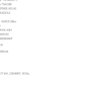
4 Nr:6824175
:7541188
UPN8X-H1141
A4ZZAZ
 634T,0.18kw
1
2FAN-AR1
8/01/01
09/09/09/P
7/P
500144
37 kW; 230/400V; 50 Hz;