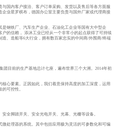
责与国内客户接洽、客户订单采购、发货以及售后等各方面服
造企业星罗棋布，德国办公室主要负责与国外厂家或代理商接
其是钢铁厂、汽车生产企业、石油化工企业等国有大中型企
客户的信赖， 添沐工业已经从一个非常小的起点获得了可持续
制造、造船等6大行业，拥有数百家忠实的中间商/外围商/终端
rsal集团目前的生产基地总计七座，遍布世界三个大洲。2014年初
的核心要素。正因如此，我们着意保持高度的加工深度，运用
佳的可控性。
、安全脚踏开关、安全光电开关、光幕、光栅等设备。
式微处理器的系统。其中包括应用极为灵活的可参数化和可编