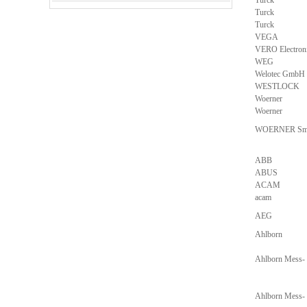
Turck
Turck
Turck
VEGA
VERO Electron
WEG
Welotec GmbH
WESTLOCK
Woerner
Woerner
WOERNER Sme
ABB
ABUS
ACAM
acam
AEG
Ahlborn
Ahlborn Mess-
Ahlborn Mess-