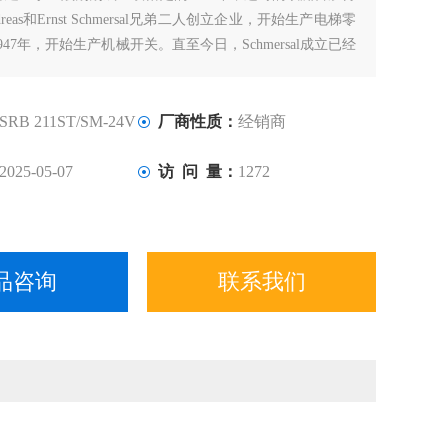
ndreas和Ernst Schmersal兄弟二人创立企业，开始生产电梯零
47年，开始生产机械开关。直至今日，Schmersal成立已经
它也成长为机器安全领域的专家级企业。如今，Schmersal在
的影响力进一步扩大。
SRB 211ST/SM-24V
厂商性质：
经销商
2025-05-07
访 问 量：
1272
品咨询
联系我们