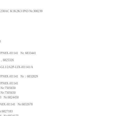
 230AC K1K2K3 IP63 Nr.308239
0
UPN8X-H1141 Nr. 6833441
1，6825326
-GL1/2A2P-LIX-H1141/A
2UPN8X-H1141 Nr：6832829
UPN8X-H1141
Nr:7505650
Nr:7505650
3 Nr:6824450
N8X-H1141 Nr:6832678
:6827183