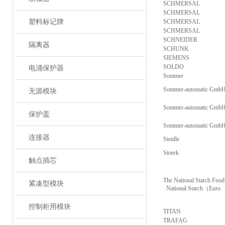
SCHMERSAL
SCHMERSAL
塑料标记牌
SCHMERSAL
SCHMERSAL
SCHNEIDER
隔离器
SCHUNK
SIEMENS
SOLDO
电涌保护器
Sommer
Sommer-automatic Gmb
无源模块
Sommer-automatic Gmb
保护盖
Sommer-automatic Gmb
连接器
Steidle
Stoerk
触点插芯
The National Starch Food
紧凑型模块
National Starch（Euro
控制柜用模块
TITAN
TRAFAG