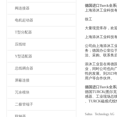
德国进口Turck全
阀连接器
上海添沐工业科技
徐工
电机起动器
大量现货库存，欢
T型分配器
上海添沐工业科技
压线钳
公司由上海添沐工
务；德国办公室位
洽、采购、联系售
Y型适配器
添沐工业旨在将德
总线耦合器
业，同时公司也向
性的发展。到202
用户等合作伙伴。
屏蔽连接
德国进口Turck全
德国TURCK(图
冗余模块
感器、工业现场总线
、TURCK磁感式线
二极管端子
Saltus Technology AG
联轴器