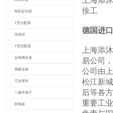
上海添
徐工
电机起动器
T型分配器
德国进
压线钳
Y型适配器
上海添
总线耦合器
易公司
公司由
屏蔽连接
松江新
冗余模块
后等各
二极管端子
重要工
联轴器