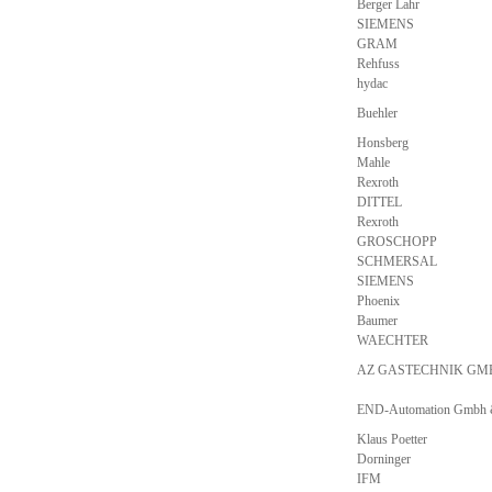
Berger Lahr
SIEMENS
GRAM
Rehfuss
hydac
Buehler
Honsberg
Mahle
Rexroth
DITTEL
Rexroth
GROSCHOPP
SCHMERSAL
SIEMENS
Phoenix
Baumer
WAECHTER
AZ GASTECHNIK GM
END-Automation Gmbh
Klaus Poetter
Dorninger
IFM