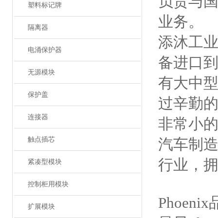
负责与
塑料标记牌
业务。
隔离器
添沐工
电涌保护器
备进口
无源模块
有大中
保护盖
过辛勤的
连接器
非常小的
触点插芯
汽车制造
行业，拥
紧凑型模块
控制柜用模块
Phoe
扩展模块