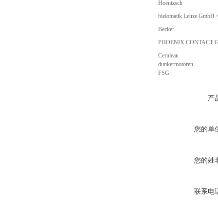
Hoentzsch
bielomatik Leuze GmbH 
Becker
PHOENIX CONTACT G
Cerulean
dunkermotoren
FSG
产
您的单
您的姓
联系电