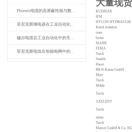
大量现
Phoenix电缆的高屏蔽性能与数据传输优势
KUEBLER
IFM
HYCON HYDRAULIK
菲尼克斯继电器在工业自动化中的作用
Knick isolation
coax
穆尔电缆在工业自动化中的关键角色
hydac
MAHR
FEMA
菲尼克斯电缆在智能电网中的应用
Turck
Staubli
Hawe
BKW-Küma GmbH
Murr
Turck
Mahle
Turck
AXELENT
Turck
zimm
Turck
Mayser GmbH & Co. K