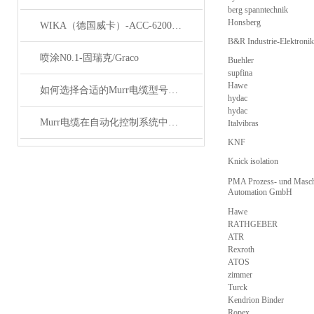
berg spanntechnik
Honsberg
WIKA（德国威卡）-ACC-6200系列压力变送器简介
B&R Industrie-Elektron
喷涂N0.1-固瑞克/Graco
Buehler
supfina
Hawe
如何选择合适的Murr电缆型号和规格？
hydac
hydac
Murr电缆在自动化控制系统中的应用
Italvibras
KNF
Knick isolation
PMA Prozess- und Masch
Automation GmbH
Hawe
RATHGEBER
ATR
Rexroth
ATOS
zimmer
Turck
Kendrion Binder
Ropex