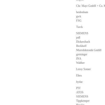
Chr. Mayr GmbH + Co.
heidenhain
gwk
FSG
Turck
SIEMENS
pall
Dickersbach
Beckhoff
Murrelektronik GmbH
greisinger
INA
Walther
Leroy Somer
Eltex
hydac
PIV
ATOS
SIEMENS
Tippkemper