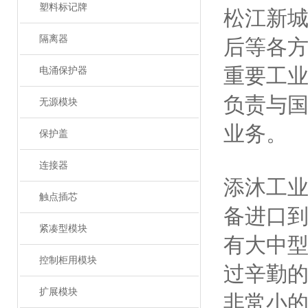
塑料标记牌
松江新
隔离器
后等各
重要工
电涌保护器
负责与
无源模块
业务。
保护盖
连接器
添沐工
触点插芯
备进口
紧凑型模块
有大中
控制柜用模块
过辛勤的
扩展模块
非常小的