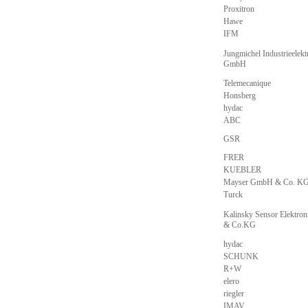
Proxitron
Hawe
IFM
Jungmichel Industrieelekt
GmbH
Telemecanique
Honsberg
hydac
ABC
GSR
FRER
KUEBLER
Mayser GmbH & Co. K
Turck
Kalinsky Sensor Elektr
& Co.KG
hydac
SCHUNK
R+W
elero
riegler
IMAV