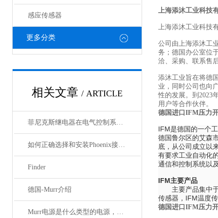
上海添沐工业科技
感应传感器
上海添沐工业科技
更多分类
公司由上海添沐工
务；德国办公室位
洽、采购、联系售
添沐工业旨在将德
业，同时公司也向
相关文章
/ ARTICLE
性的发展。到202
用户等合作伙伴。
德国进口IFM压力
菲尼克斯继电器在电气控制系统中的应用
IFM是德国的一个
德国鲁尔区的艾森市，
如何正确选择和安装Phoenix接插件以确保其性能？
底，从公司成立以来
有要求工业自动化
通信和控制系统以及
Finder
IFM主要产品
主要产品集中于IF
德国-Murr介绍
传感器，IFM温度
德国进口IFM压力
Murr电源是什么类型的电源，主要用于哪些领域？