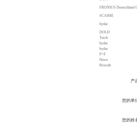
FRONIUS Deutschland
SCAIME
hydac
DOLD
Turck
hydac
hydac
P+F
Hawe
Rexroth
产
您的单
您的姓