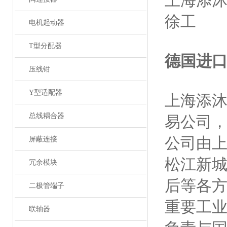
上海添
徐工
电机起动器
T型分配器
德国进
压线钳
Y型适配器
上海添
总线耦合器
易公司
公司由
屏蔽连接
松江新
冗余模块
后等各
二极管端子
重要工
联轴器