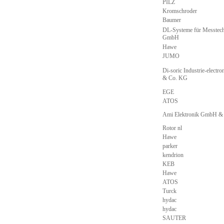
PILZ
Kromschroder
Baumer
DL-Systeme für Messtec
GmbH
Hawe
JUMO
Di-soric Industrie-elect
& Co. KG
EGE
ATOS
Ami Elektronik GmbH &
Rotor nl
Hawe
parker
kendrion
KEB
Hawe
ATOS
Turck
hydac
hydac
SAUTER