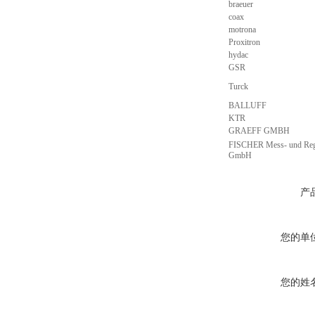
braeuer
coax
motrona
Proxitron
hydac
GSR
Turck
BALLUFF
KTR
GRAEFF GMBH
FISCHER Mess- und Reg
GmbH
产
您的单
您的姓