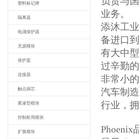
负责与
塑料标记牌
业务。
隔离器
添沐工
电涌保护器
备进口
无源模块
有大中
保护盖
过辛勤的
连接器
非常小的
触点插芯
汽车制造
行业，拥
紧凑型模块
控制柜用模块
Phoe
扩展模块