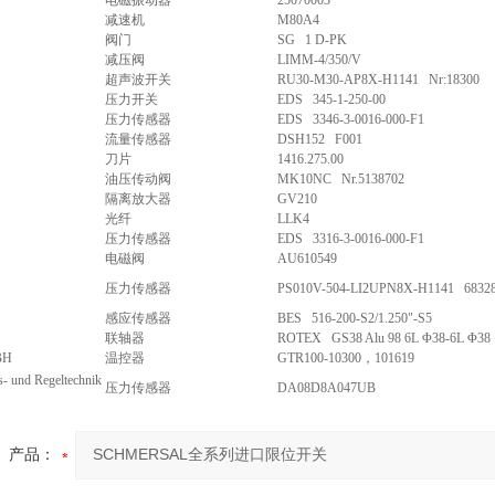
电磁振动器
25070003
减速机
M80A4
阀门
SG 1 D-PK
减压阀
LIMM-4/350/V
超声波开关
RU30-M30-AP8X-H1141 Nr:18300
压力开关
EDS 345-1-250-00
压力传感器
EDS 3346-3-0016-000-F1
流量传感器
DSH152 F001
刀片
1416.275.00
油压传动阀
MK10NC Nr.5138702
隔离放大器
GV210
光纤
LLK4
压力传感器
EDS 3316-3-0016-000-F1
电磁阀
AU610549
压力传感器
PS010V-504-LI2UPN8X-H1141 6832
感应传感器
BES 516-200-S2/1.250"-S5
联轴器
ROTEX GS38 Alu 98 6L Φ38-6L Φ38
BH
温控器
GTR100-10300，101619
 und Regeltechnik
压力传感器
DA08D8A047UB
产品：