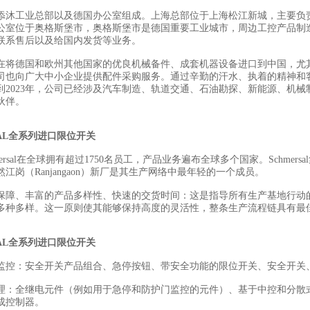
添沐工业总部以及德国办公室组成。上海总部位于上海松江新城，主要负
公室位于奥格斯堡市，奥格斯堡市是德国重要工业城市，周边工控产品制
联系售后以及给国内发货等业务。
在将德国和欧州其他国家的优良机械备件、成套机器设备进口到中国，尤
司也向广大中小企业提供配件采购服务。通过辛勤的汗水、执着的精神和
到2023年，公司已经涉及汽车制造、轨道交通、石油勘探、新能源、机械
伙伴。
SAL全系列进口限位开关
mersal在全球拥有超过1750名员工，产品业务遍布全球多个国家。Schme
江岗（Ranjangaon）新厂是其生产网络中最年轻的一个成员。
保障、丰富的产品多样性、快速的交货时间：这是指导所有生产基地行动
多种多样。这一原则使其能够保持高度的灵活性，整条生产流程链具有最
SAL全系列进口限位开关
监控：安全开关产品组合、急停按钮、带安全功能的限位开关、安全开关
理：全继电元件（例如用于急停和防护门监控的元件）、基于中控和分散
成控制器。