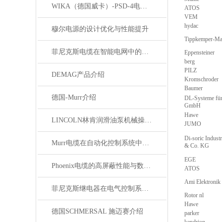
WIKA（德国威卡）-PSD-4电子压力开关
ATOS
VEM
hydac
穆尔电源的设计优化与性能提升
Tippkemper-M
菲尼克斯电缆在智能电网中的应用
Eppensteiner
berg
PILZ
DEMAG产品介绍
Kromschroder
Baumer
德国-Murr介绍
DL-Systeme für
GmbH
Hawe
LINCOLN林肯润滑油泵机械操作原理
JUMO
Di-soric Indust
Murr电缆在自动化控制系统中的应用
& Co. KG
EGE
Phoenix电缆的高屏蔽性能与数据传输优势
ATOS
Ami Elektroni
菲尼克斯继电器在电气控制系统中的应用
Rotor nl
Hawe
德国SCHMERSAL 施迈赛介绍
parker