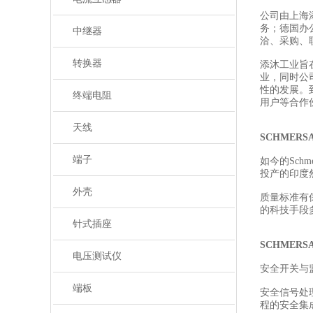
公司由上海
务；德国办
中继器
洽、采购、
转换器
添沐工业旨
业，同时公
性的发展。
终端电阻
用户等合作
天线
SCHMER
端子
如今的Sch
投产的印度然
外壳
质量标准有
的科技手段
针式插座
SCHMER
电压测试仪
安全开关与
端板
安全信号处
程的安全集