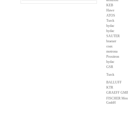
kendrion
KEB
Hawe
ATOS
Turck
hydac
hydac
SAUTER
braeuer
coax
motrona
Proxitron
hydac
GSR
Turck
BALLUFF
KTR
GRAEFF GM
FISCHER Mess-
GmbH