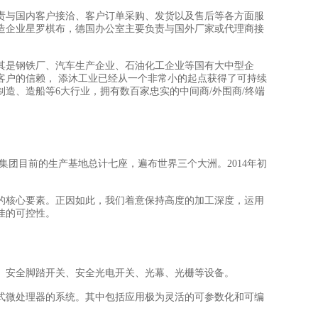
责与国内客户接洽、客户订单采购、发货以及售后等各方面服
造企业星罗棋布，德国办公室主要负责与国外厂家或代理商接
其是钢铁厂、汽车生产企业、石油化工企业等国有大中型企
客户的信赖， 添沐工业已经从一个非常小的起点获得了可持续
制造、造船等6大行业，拥有数百家忠实的中间商/外围商/终端
rsal集团目前的生产基地总计七座，遍布世界三个大洲。2014年初
的核心要素。正因如此，我们着意保持高度的加工深度，运用
佳的可控性。
、安全脚踏开关、安全光电开关、光幕、光栅等设备。
式微处理器的系统。其中包括应用极为灵活的可参数化和可编