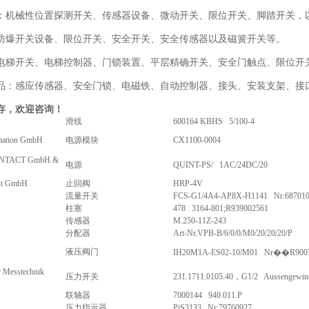
：机械性位置探测开关、传感器设备、微动开关、限位开关、脚踏开关，
防爆开关设备、限位开关、安全开关、安全传感器以及磁簧开关等。
电梯开关、电梯控制器、门锁装置、平层精确开关、安全门触点、限位开关
品：感应传感器、安全门锁、电磁铁、自动控制器、接头、安装支架、接口
存，欢迎咨询！
滑线
600164 KBHS 5/100-4
mation GmbH
电源模块
CX1100-0004
NTACT GmbH &
电源
QUINT-PS/ 1AC/24DC/20
st GmbH
止回阀
HRP-4V
流量开关
FCS-G1/4A4-AP8X-H1141 Nr:68701
柱塞
478 3164-801;R939002561
传感器
M.250-11Z-243
分配器
Art-Nr.VPB-B/6/0/0/M0/20/20/20/P
液压阀门
IH20M1A-ES02-10/M01 Nr��R900
 Messtechnik
压力开关
231.1711.0105.40，G1/2 Aussengewin
联轴器
7000144 940.011.P
压力指示器
PiS3133 Nr:79760927