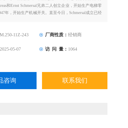
ndreas和Ernst Schmersal兄弟二人创立企业，开始生产电梯零
47年，开始生产机械开关。直至今日，Schmersal成立已经
它也成长为机器安全领域的专家级企业。如今，Schmersal在
的影响力进一步扩大。
M.250-11Z-243
厂商性质：
经销商
2025-05-07
访 问 量：
1064
品咨询
联系我们