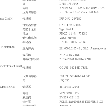
阀
DPHI-1751/2/D
电机
K21R90S4 1.1KW 50HZ 400V 2.62A
压力传感器
VL 3 GW.0 /-V-123 snr:1286050
atrix GmbH
传感器
IRF-04X 24VDC
过滤器附件
G2.0 GW 02 00M
电能千乏计
Typ BZ40i
模块
PNOZ 11 Nr：774086
燃气电磁阀
VAS115R/NW
编码器
UNDK 30P1712/S14
 Messtechnik
压力开关
231.0500.0105.40，G1/2 Aussengewin
液压阀
NGZ-3-1N-24DC
可编程控制器
702041/88-888-000-23/210
rie-electronic GmbH
传感器
OGUH 080 P3K TSSL
压力传感器
P10521 SC 440-A4-GSP
阀
JPQ-222
k GmbH & Co.
编码器
41100135-02048
电机
5RN63M08 B3
液压阀
BVE3R-G24-1/2
齿轮泵
PGM511A0230BS8F4NJ5J5B1B1G3