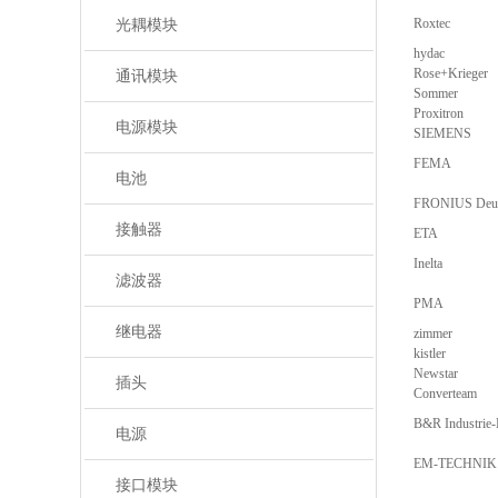
Roxtec
光耦模块
hydac
Rose+Krieger
通讯模块
Sommer
Proxitron
电源模块
SIEMENS
FEMA
电池
FRONIUS Deut
接触器
ETA
Inelta
滤波器
PMA
继电器
zimmer
kistler
Newstar
插头
Converteam
B&R Industrie
电源
EM-TECHNIK
接口模块