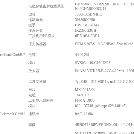
GHM-8X3 VERZINKT INKL. TSL 1
电缆穿墙密封抗爆系统
Nr.5GHM000003218
滤芯
1300R005BN4HC
运动单元
30130000290
抓手
GP19BJFB7145
接近开关
IKZ306.23GH
工控机用I/O模块
6DD1681-0BD1
压力传感器
DCM3-307-S 0.2-2.5Bar 1.5bar fallend p
schland GmbH ?
电缆
4,100,261
模块
SVS03- 10-C16-U2/2P
放大器
IMA2-LVDT-2.5-B-24V-4-20MA 1308
温度变送器
Typ:9404 211 80011 s-nr:CI45-112-00
滑块
MK1501A/04
电缆
1645C1.2
工业显示器附件
FPMA-D930
模块
029. 377161(old type 029.148145)
-Elektronik GmbH
通讯卡
8AC112.60-1
球阀
4R200T1840PVFP,DN04/06,4-40L/H,
SBXTZ12H0V38P00 AVID Position Mon