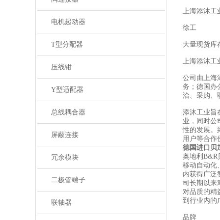
上海添沐工
电机起动器
徐工
T型分配器
大量现货库
上海添沐工
压线钳
公司由上海
务；德国办
Y型适配器
洽、采购、
总线耦合器
添沐工业旨
业，同时公
性的发展。
屏蔽连接
用户等合作
德国进口贝
奥地利B&
冗余模块
移动自动化
内获得广泛
二极管端子
司长期以来
对品质的精
到行业内的
联轴器
品牌