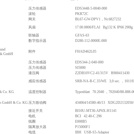
压力传感器
EDS3448-5-0040-000
滚轮
PKR72C
网关
BL67-GW-DPV1，Nr.6827232
风扇
17.00.0806/FLAI Bg132 K IP66 290lg
联轴器
GFAS-63
数字指示器
D280-112-0000E-000
 und
附件
FHAD462L05
nik GmbH
压力传感器
EDS344-2-040-000
压力传感器
SI5000
液压阀
Z2DB10VC2-41/315V R900411430
感应传感器
SRB-NA-R-C.35/WE 3,0 sec. ，10119
 Co. KG
温度控制器
Typenblatt 70.2040 ，702040/88-888-0
n GmbH & Co. KG
压力致动阀
434064/14580-46/13 XDG2D2132050
接近开关
BI10U-MT30-AP6X-H1141
电机
BCI 42.40-C 296
线圈
E008B5
隔离放大器
P15000F1
电缆
IBH USB-S5-Adaptor