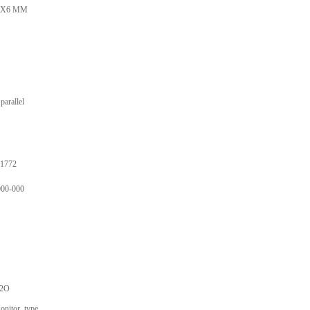
5X6 MM
arallel
1772
000-000
H2O
itor, type