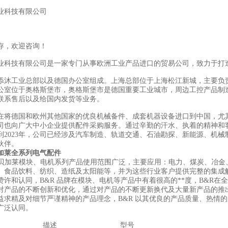
业科技有限公司
存，欢迎咨询！
业科技有限公司是一家专门从事欧洲工业产品进口的贸易公司，致力于打
添沐工业总部以及德国办公室组成。上海总部位于上海松江新城，主要负
公室位于奥格斯堡市，奥格斯堡市是德国重要工业城市，周边工控产品制
联系售后以及给国内发货等业务。
在将德国和欧州其他国家的优良机械备件、成套机器设备进口到中国，尤
司也向广大中小企业提供配件采购服务。通过辛勤的汗水、执着的精神和
到2023年，公司已经涉及汽车制造、轨道交通、石油勘探、新能源、机械
伙伴。
加莱全系列电气配件
R贝加莱模块、电机系列产品使用范围广泛，主要应用：电力、煤炭、冶
、食品饮料、纺织、造纸及太阳能等，并为这些行业客户提供完整的集成
赞许和认同，B&R 品牌在模块、电机等产品中有着很高的**度，B&R在全
对产品的不断创新和优化，通过对产品的不断更新换代及大量新产品的推出
益求精及对细节严谨精神的产品理念，B&R 以其优良的产品质量、热情
广泛认同。
描述
型号