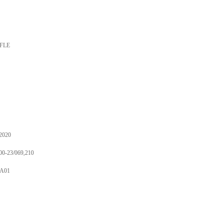
 FLE
2020
00-23/069,210
/A01