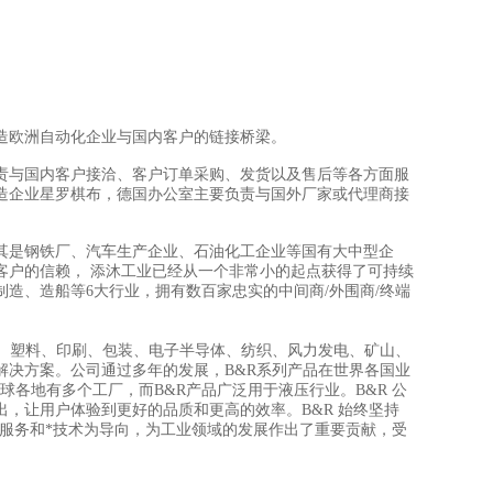
造欧洲自动化企业与国内客户的链接桥梁。
责与国内客户接洽、客户订单采购、发货以及售后等各方面服
造企业星罗棋布，德国办公室主要负责与国外厂家或代理商接
其是钢铁厂、汽车生产企业、石油化工企业等国有大中型企
客户的信赖， 添沐工业已经从一个非常小的起点获得了可持续
制造、造船等6大行业，拥有数百家忠实的中间商/外围商/终端
金、塑料、印刷、包装、电子半导体、纺织、风力发电、矿山、
解决方案。公司通过多年的发展，B&R系列产品在世界各国业
球各地有多个工厂，而B&R产品广泛用于液压行业。B&R 公
，让用户体验到更好的品质和更高的效率。B&R 始终坚持
的服务和*技术为导向，为工业领域的发展作出了重要贡献，受