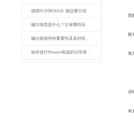
德国SCHMERSAL 施迈赛介绍
您
穆尔电缆是什么？它有哪些应用领域？
联
穆尔接插件的重要性及其对软件开发的影响
如何进行Phoenix电缆的日常维护和保养？
常
详
补