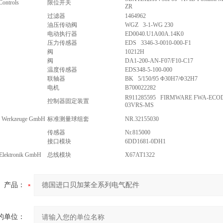
Controls
限位开关
ZR
过滤器
1464962
油压传动阀
WGZ 3-1-WG 230
电动执行器
ED0040.U1A00A.14K0
压力传感器
EDS 3346-3-0010-000-F1
阀
10212H
阀
DA1-200-AN-F07/F10-C17
温度传感器
EDS348-5-100-000
联轴器
BK 5/150/95 Φ30H7/Φ32H7
电机
B700022282
R911285595 FIRMWARE FWA-ECOD
控制器固定装置
03VRS-MS
Werkzeuge GmbH
标准测量球组套
NR.32155030
传感器
Nr.815000
接口模块
6DD1681-0DH1
-Elektronik GmbH
总线模块
X67AT1322
产品：
的单位：