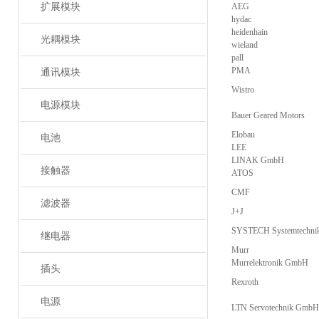
扩展模块
AEG
hydac
heidenhain
光耦模块
wieland
pall
PMA
通讯模块
Wistro
电源模块
Bauer Geared Motors
Elobau
电池
LEE
LINAK GmbH
接触器
ATOS
CMF
滤波器
J+J
SYSTECH Systemtechn
继电器
Murr
Murrelektronik GmbH
插头
Rexroth
电源
LTN Servotechnik GmbH