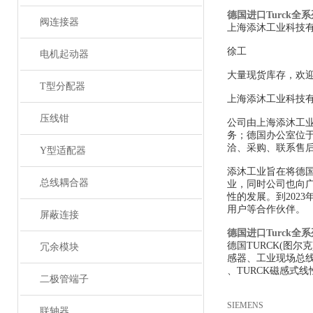
德国进口Turck全
阀连接器
上海添沐工业科技
徐工
电机起动器
大量现货库存，欢
T型分配器
上海添沐工业科技
压线钳
公司由上海添沐工
务；德国办公室位
洽、采购、联系售
Y型适配器
添沐工业旨在将德
总线耦合器
业，同时公司也向
性的发展。到202
用户等合作伙伴。
屏蔽连接
德国进口Turck全
德国TURCK(图
冗余模块
感器、工业现场总线
、TURCK磁感式线
二极管端子
SIEMENS
联轴器