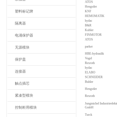
ATOS
Hengstler
塑料标记牌
KNF
HEMOMATIK
hydac
隔离器
B&R
Kubler
FINMOTOR
电涌保护器
ATOS
parker
无源模块
HBE-hydraulik
Vogel
保护盖
Rexroth
hydac
连接器
ELABO
SCHNEIDER
Buhler
触点插芯
Hengstler
紧凑型模块
Rexroth
Jungmichel Industrieelekt
控制柜用模块
GmbH
Turck