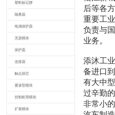
塑料标记牌
后等各
隔离器
重要工
电涌保护器
负责与
无源模块
业务。
保护盖
添沐工
连接器
备进口
触点插芯
有大中
紧凑型模块
过辛勤的
控制柜用模块
非常小的
扩展模块
汽车制造