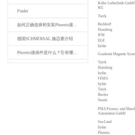
Keller Lufttechnik GmbH
KG
Finder
Turck
Beckhoff
如何正确选择和安装Phoenix接插件以确保其性能？
Honsberg
IFM
德国SCHMERSAL 施迈赛介绍
EGE
hydac
Phoenix接插件是什么？它有哪些应用？
Goudsmit Magnetic Syst
Turck
Honsberg
hydac
FEMA
hydac
Turck
Bucher
Stoerk
PMA Prozess- und Masch
Automation GmbH
Sea-Land
hydac
Phoenix