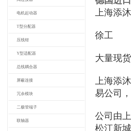
德国进口
上海添
电机起动器
T型分配器
徐工
压线钳
Y型适配器
大量现
总线耦合器
上海添
屏蔽连接
易公司
冗余模块
二极管端子
公司由
联轴器
松江新