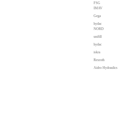
FSG
IMAV
Gega
hydac
NORD
unifill
hydac
iskra
Rexroth
Aidro Hydraulics