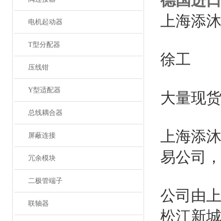
德国进口
上海添
电机起动器
T型分配器
徐工
压线钳
Y型适配器
大量现
总线耦合器
上海添
屏蔽连接
易公司
冗余模块
二极管端子
公司由
联轴器
松江新