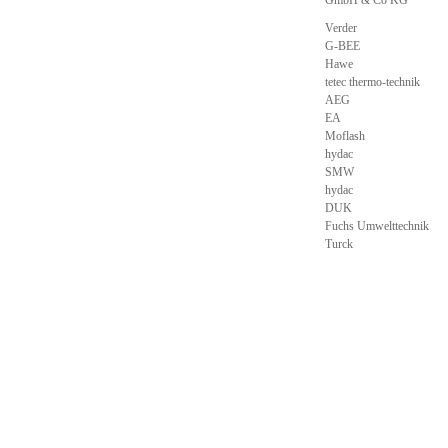
GmbH & Co KG
Verder
G-BEE
Hawe
tetec thermo-technik
AEG
EA
Moflash
hydac
SMW
hydac
DUK
Fuchs Umwelttechnik
Turck