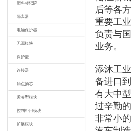
塑料标记牌
后等各
隔离器
重要工
电涌保护器
负责与
无源模块
业务。
保护盖
添沐工
连接器
备进口
触点插芯
有大中
紧凑型模块
过辛勤的
控制柜用模块
非常小的
扩展模块
汽车制造