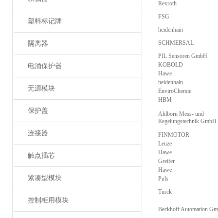
Rexroth
FSG
塑料标记牌
heidenhain
SCHMERSAL
隔离器
PIL Sensoren GmbH
KOBOLD
电涌保护器
Hawe
heidenhain
无源模块
EnviroChemie
HBM
保护盖
Ahlborn Mess- und
Regelungstechnik GmbH
连接器
FINMOTOR
Leuze
Hawe
触点插芯
Greifer
Hawe
紧凑型模块
Puls
Turck
控制柜用模块
Beckhoff Automation G