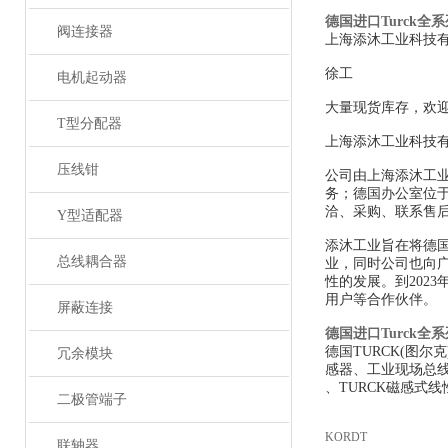
德国进口Turck全
阀连接器
上海添沐工业科技
徐工
电机起动器
大量现货库存，欢
T型分配器
上海添沐工业科技
压线钳
公司由上海添沐工
务；德国办公室位
洽、采购、联系售
Y型适配器
添沐工业旨在将德
总线耦合器
业，同时公司也向
性的发展。到202
用户等合作伙伴。
屏蔽连接
德国进口Turck全
德国TURCK(图
冗余模块
感器、工业现场总线
、TURCK磁感式线
二极管端子
KORDT
联轴器