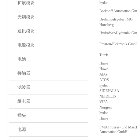
扩展模块
hydac
Beckhoff Automation G
光耦模块
Drehimpulsgeber IMG
Honsberg
通讯模块
HydroWer-Hydraulik G
Phytron-Elektronik Gmb
电源模块
Turck
电池
Hawe
Hawe
接触器
AEG
ATOS
hydac
滤波器
SIDEPALSA
NEIDLEIN
继电器
VIPA
Norgren
hydac
插头
Hawe
PMA Prozess- und Masch
电源
Automation GmbH