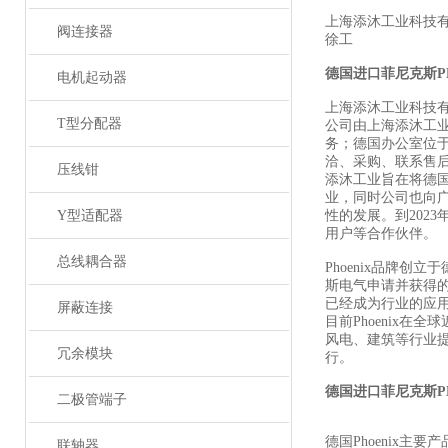
上海添沐工业科技
阀连接器
徐工
德国进口菲尼克斯
P
电机起动器
上海添沐工业科技
T型分配器
公司由上海添沐工
务；德国办公室位
洽、采购、联系售
压线钳
添沐工业旨在将德
业，同时公司也向
Y型适配器
性的发展。到202
用户等合作伙伴。
总线耦合器
Phoenix品牌创
斯电气申请并获得
已经成为行业的应
屏蔽连接
目前Phoenix
风电、建筑等行业
冗余模块
行。
德国进口菲尼克斯
P
二极管端子
德国Phoenix主要
联轴器