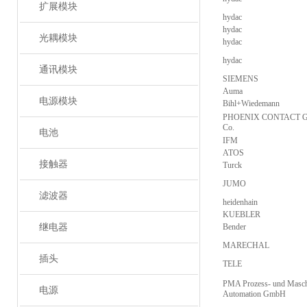
扩展模块
hydac
hydac
光耦模块
hydac
hydac
通讯模块
SIEMENS
Auma
电源模块
Bihl+Wiedemann
PHOENIX CONTACT 
Co.
电池
IFM
ATOS
接触器
Turck
JUMO
滤波器
heidenhain
KUEBLER
继电器
Bender
MARECHAL
插头
TELE
PMA Prozess- und Masch
电源
Automation GmbH