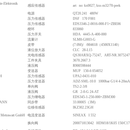
ie-Elektronik
感应传感器
art no: kx0027, kxs-m32/70-peek
电源
QT20.241 480W
压力传感器
DSF 170 F001
压力传感器
EDS3346-2-0016-000-F1+ZBE06
楔环
833060
压力开关
HDA 4445-A-400-000
流量计
SLM8-GH03-G
皮带
(7.0M)/ /004618（4500X1140）
液位放大器
CLC 28-L15
光电传感器
QS30ARXQ-75247, ART-NR.3075247
工件夹具
3670.2667.3
液压阀
R900598444
变送器
MUP 150-6 054052
bH
压力传感器
UPA2-0431-010
压力变送器
ADZ-SML-10.0 1000bar G1/4 4-20mA
单向阀
TS2-2-3/8
液压阀
GR 2-0-G 24-AT
压力继电器
EDS345-1-250-000+ZBM300
MANN
同步带
33.00005（3M)
位移传感器
IKZ302.23GH
 Metrawatt GmbH
电流变送器
SINEAX I 552
换向阀
200071813042 HDM18/1K05 150/C17