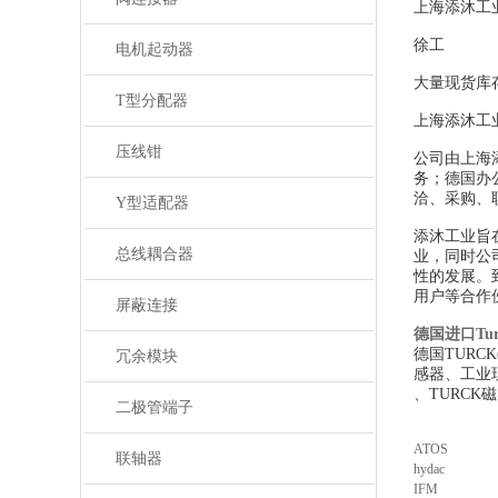
上海添沐工
徐工
电机起动器
大量现货库
T型分配器
上海添沐工
压线钳
公司由上海
务；德国办
洽、采购、
Y型适配器
添沐工业旨
总线耦合器
业，同时公
性的发展。
用户等合作
屏蔽连接
德国进口Tu
德国TUR
冗余模块
感器、工业现
、TURCK
二极管端子
ATOS
联轴器
hydac
IFM