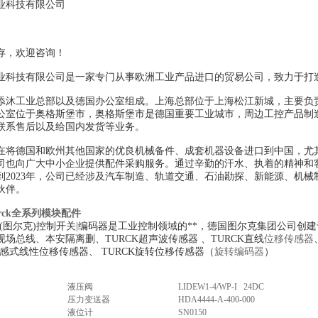
业科技有限公司
存，欢迎咨询！
业科技有限公司是一家专门从事欧洲工业产品进口的贸易公司，致力于打
添沐工业总部以及德国办公室组成。上海总部位于上海松江新城，主要负
公室位于奥格斯堡市，奥格斯堡市是德国重要工业城市，周边工控产品制
联系售后以及给国内发货等业务。
在将德国和欧州其他国家的优良机械备件、成套机器设备进口到中国，尤
司也向广大中小企业提供配件采购服务。通过辛勤的汗水、执着的精神和
到2023年，公司已经涉及汽车制造、轨道交通、石油勘探、新能源、机械
伙伴。
rck全系列模块配件
CK(图尔克)控制开关|编码器是工业控制领域的**，德国图尔克集团公司
场总线、本安隔离删、TURCK超声波传感器 、TURCK直线
位移传感器
磁感式线性位移传感器、 TURCK旋转位移传感器（
旋转编码器
）
液压阀
LIDEW1-4/WP-I 24DC
压力变送器
HDA4444-A-400-000
液位计
SN0150