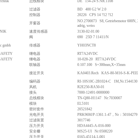
echnik
总线模块
DE 154-24 S.NR.1108
过滤器
BD 400 G2 W 2.0
控制器
20226 CPS 14 ?12 ?12
NO.2700073 S8, Getriebemotor 600N, 
开窗器
adrig, weiss
NIK
速度传感器
3130-02-01.00
阀
690 25D 7 11411/N
ic gmbh
传感器
YH03NCT8
SAFETY
继电器
RT7A24VDC
SAFETY
继电器
10-028-20 RT7A24VDC
联轴器
0.107.100 S=300mm,X=35mm
接近开关
KA0403.Rech KAS-80-M16-S-K-PEE
编码器
RI-10S10C-2B1024-C 1M,Nr.1544130
风机
R2E250-RA50-01
接头
7000-12491-0000000
总线模块
TN-Q80-H1147 Nr:7030007
模块
EL5101
密封套件
20521842
光电开关
PRK96M/P-1361.1-47，Nr：50104279
过滤装置
3017746
压力开关
HDA4445-A-016-000
安全栅
MS25-UI Nr:0508220
压力开关
0165-45114-1-001