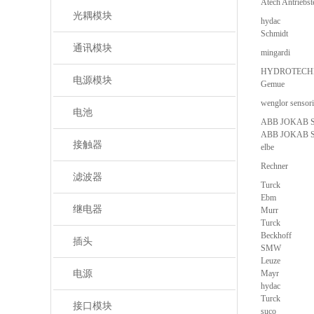
Atech Antriebst
光耦模块
hydac
Schmidt
通讯模块
mingardi
HYDROTECH
电源模块
Gemue
wenglor sensor
电池
ABB JOKAB 
ABB JOKAB 
接触器
elbe
Rechner
滤波器
Turck
Ebm
继电器
Murr
Turck
Beckhoff
插头
SMW
Leuze
电源
Mayr
hydac
Turck
接口模块
suco