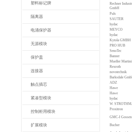
塑料标记牌
Rechner Industr
GmbH
Puls
隔离器
SAUTER
hydac
MEYCO
电涌保护器
hydac
Kytola GMBH
无源模块
PRO HUB
SenoTec
Banner
保护盖
Mueller Martini
Rexroth
连接器
novotechnik
Barksdale Gm
ADZ
触点插芯
Hawe
Hawe
紧凑型模块
hydac
W. STROTH
Proxitron
控制柜用模块
GMC-I Gossen
扩展模块
Bucher