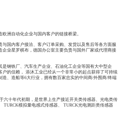
造欧洲自动化企业与国内客户的链接桥梁。
责与国内客户接洽、客户订单采购、发货以及售后等各方面服
造企业星罗棋布，德国办公室主要负责与国外厂家或代理商接
其是钢铁厂、汽车生产企业、石油化工企业等国有大中型企
客户的信赖， 添沐工业已经从一个非常小的起点获得了可持续
制造、造船等6大行业，拥有数百家忠实的中间商/外围商/终端
创建于六十年代初期，是世界上生产接近开关类传感器、光电类传
、 TURCK模拟量电感式传感器、 TURCK光电测距类传感器