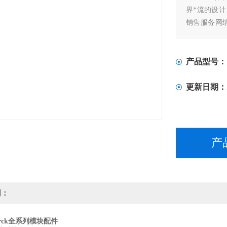
界*流的设
销售服务网
产品，还能
案。
产品型号：
更新日期：
产
明：
rck全系列模块配件