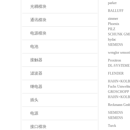
parker
光耦模块
BALLUFF
zimmer
通讯模块
Phoenix
PILZ
电源模块
SCHUNK GM
hydac
SIEMENS
电池
wenglor sensor
接触器
Proxitron
DL-SYSTEME
滤波器
FLENDER
HAHN+KOLB
继电器
Fuchs Umweltt
GROSCHOPP
HAHN+KOLB
插头
Reckmann Gm
SIEMENS
电源
SIEMENS
Turck
接口模块