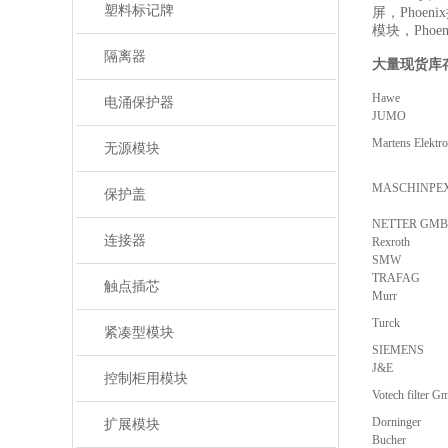
塑料标记牌
屏，Phoen
模块，Phoe
隔离器
大量现货库
Hawe
电涌保护器
JUMO
Martens Elekt
无源模块
MASCHINPE
保护盖
NETTER GM
连接器
Rexroth
SMW
TRAFAG
触点插芯
Murr
Turck
紧凑型模块
SIEMENS
J&E
控制柜用模块
Votech filter 
Dorninger
扩展模块
Bucher