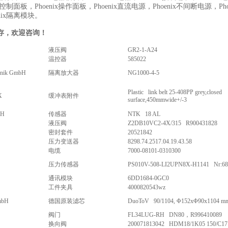
ix控制面板，Phoenix操作面板，Phoenix直流电源，Phoenix不间断电源，Pho
nix隔离模块。
存，欢迎咨询！
液压阀
GR2-1-A24
温控器
585022
ronik GmbH
隔离放大器
NG1000-4-5
Plastic link belt 25-408PP grey,closed
X
缓冲表附件
surface,450mmwide+/-3
BH
传感器
NTK 18 AL
液压阀
Z2DB10VC2-4X/315 R900431828
密封套件
20521842
压力变送器
8298.74.2517.04.19.43.58
电缆
7000-08101-0310300
压力传感器
PS010V-508-LI2UPN8X-H1141 Nr:68
通讯模块
6DD1684-0GC0
工件夹具
4000820543wz
GmbH
德国原装滤芯
DuoToV 90/1104, Φ152xΦ90x1104 m
阀门
FL34LUG-RH DN80，R996410089
换向阀
200071813042 HDM18/1K05 150/C17