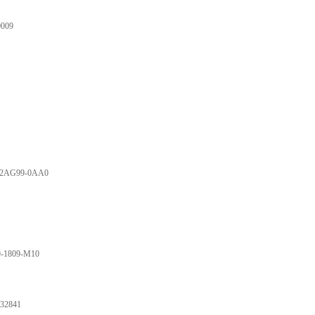
0009
-2AG99-0AA0
9-1809-M10
32841