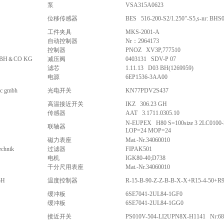
泵
VSA315A0623
位移传感器
BES 516-200-S2/1.250"-S5,s-nr: BHS
工件夹具
MKS-2001-A
自动控制器
Nr：2964173
控制器
PNOZ XV3P,777510
BH＆CO KG
减压阀
0403131 SDV-P 07
滤芯
1.11.13 D03 BH(1269959)
电源
6EP1536-3AA00
ic gmbh
光电开关
KN77PDV2S437
高温接近开关
IKZ 306.23 GH
传感器
AAT 3.1711.0305.10
N-EUPEX H80 S=100size 3 2LC0100
联轴器
LOP=24 MOP=24
磁力表座
Mat.-Nr.34060010
echnik
过滤器
FIPAK501
电机
IGK80-40;D738
千分尺用表座
Mat.-Nr.34060010
bH
温度控制器
R-15-B-90-Z-Z-B-B-X-X+R15-4-50+R
缓冲板
6SE7041-2UL84-1GF0
缓冲板
6SE7041-2UL84-1GG0
接近开关
PS010V-504-LI2UPN8X-H1141 Nr:68