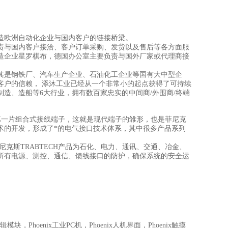
造欧洲自动化企业与国内客户的链接桥梁。
责与国内客户接洽、客户订单采购、发货以及售后等各方面服
造企业星罗棋布，德国办公室主要负责与国外厂家或代理商接
其是钢铁厂、汽车生产企业、石油化工企业等国有大中型企
客户的信赖， 添沐工业已经从一个非常小的起点获得了可持续
制造、造船等6大行业，拥有数百家忠实的中间商/外围商/终端
x发明了第一片组合式接线端子，这就是现代端子的雏形，也是菲尼克
术的开发，形成了*的电气接口技术体系，其中很多产品系列
尼克斯TRABTECH产品为石化、电力、通讯、交通、冶金、
所有电源、测控、通信、馈线接口的防护，确保系统的安全运
逻辑模块，Phoenix工业PC机，Phoenix人机界面，Phoenix触摸