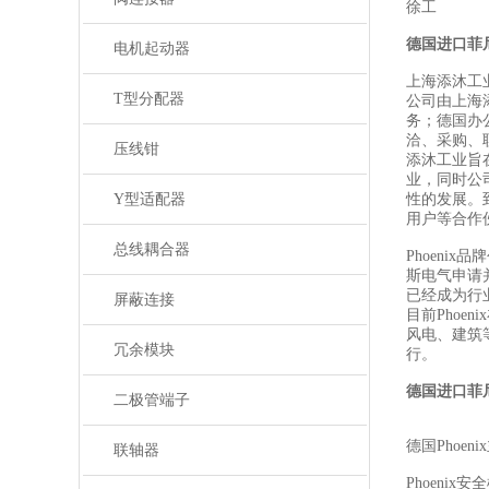
徐工
德国进口菲
电机起动器
上海添沐工
T型分配器
公司由上海
务；德国办
洽、采购、
压线钳
添沐工业旨
业，同时公
Y型适配器
性的发展。
用户等合作
总线耦合器
Phoeni
斯电气申请
已经成为行
屏蔽连接
目前Pho
风电、建筑
冗余模块
行。
德国进口菲
二极管端子
德国Phoen
联轴器
Phoenix安