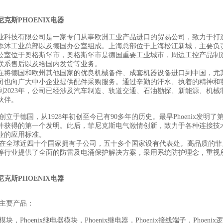
尼克斯
PHOENIX
电器
业科技有限公司是一家专门从事欧洲工业产品进口的贸易公司，致力于打
添沐工业总部以及德国办公室组成。上海总部位于上海松江新城，主要负
公室位于奥格斯堡市，奥格斯堡市是德国重要工业城市，周边工控产品制
联系售后以及给国内发货等业务。
在将德国和欧州其他国家的优良机械备件、成套机器设备进口到中国，尤
司也向广大中小企业提供配件采购服务。通过辛勤的汗水、执着的精神和
到2023年，公司已经涉及汽车制造、轨道交通、石油勘探、新能源、机械
伙伴。
x品牌创立于德国，从1928年初创至今已有90多年的历史。最早Phoeni
并获得的第一个发明。此后，菲尼克斯电气激情创新，致力于各种连接技
业的应用标准。
enix在全球近四十个国家拥有子公司，五十多个国家设有代表处。高品质的菲
等行业提供了全面的防雷及电涌保护解决方案，采用系统防护理念，重视
尼克斯
PHOENIX
电器
ix主要产品：
全模块，Phoenix继电器模块，Phoenix继电器，Phoenix接线端子，Phoenix