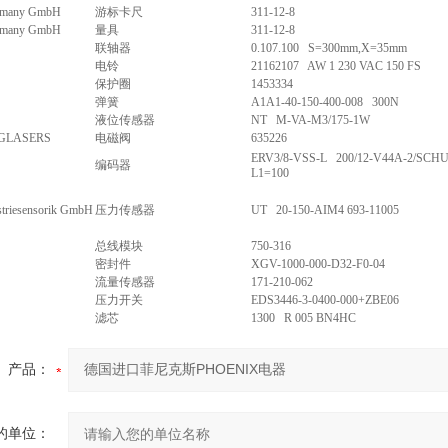
many GmbH
游标卡尺
311-12-8
many GmbH
量具
311-12-8
联轴器
0.107.100 S=300mm,X=35mm
电铃
21162107 AW 1 230 VAC 150 FS
保护圈
1453334
弹簧
A1A1-40-150-400-008 300N
液位传感器
NT M-VA-M3/175-1W
GLASERS
电磁阀
635226
ERV3/8-VSS-L 200/12-V44A-2/SCHU
编码器
L1=100
striesensorik GmbH
压力传感器
UT 20-150-AIM4 693-11005
总线模块
750-316
密封件
XGV-1000-000-D32-F0-04
流量传感器
171-210-062
压力开关
EDS3446-3-0400-000+ZBE06
滤芯
1300 R 005 BN4HC
产品：
的单位：