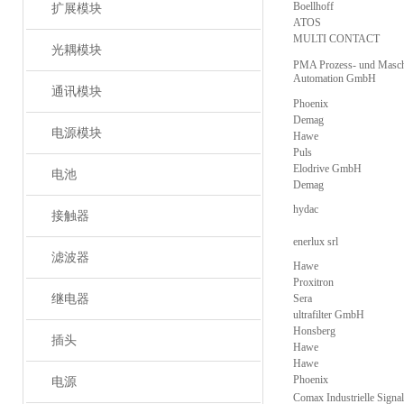
Boellhoff
扩展模块
ATOS
MULTI CONTACT
光耦模块
PMA Prozess- und Masch
Automation GmbH
通讯模块
Phoenix
Demag
电源模块
Hawe
Puls
Elodrive GmbH
电池
Demag
hydac
接触器
enerlux srl
滤波器
Hawe
Proxitron
继电器
Sera
ultrafilter GmbH
Honsberg
插头
Hawe
Hawe
Phoenix
电源
Comax Industrielle Signal