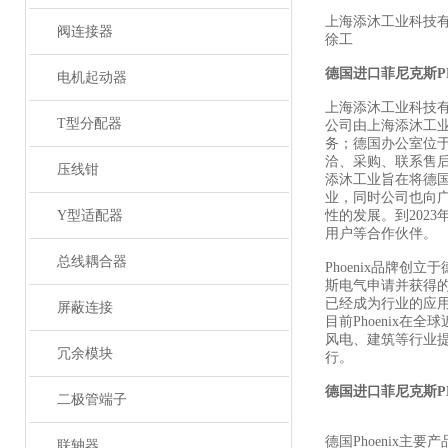
上海添沐工业科技
阀连接器
徐工
德国进口菲尼克斯
P
电机起动器
上海添沐工业科技
T型分配器
公司由上海添沐工
务；德国办公室位
洽、采购、联系售
压线钳
添沐工业旨在将德
业，同时公司也向
Y型适配器
性的发展。到202
用户等合作伙伴。
总线耦合器
Phoenix品牌创
斯电气申请并获得
已经成为行业的应
屏蔽连接
目前Phoenix
风电、建筑等行业
冗余模块
行。
德国进口菲尼克斯
P
二极管端子
德国Phoenix主要
联轴器