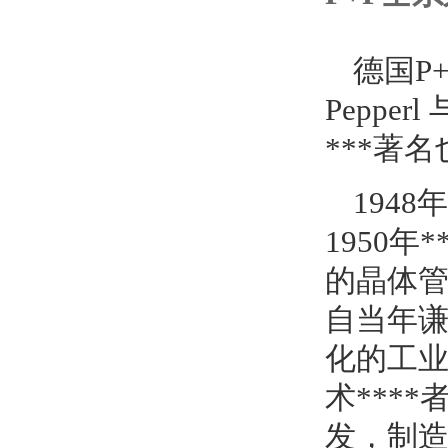
德国P+
Peppe
***著
194
1950
的晶体管
自当年谦
化的工
术***
发，制