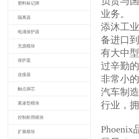
负责与
塑料标记牌
业务。
隔离器
添沐工
电涌保护器
备进口
无源模块
有大中
保护盖
过辛勤的
连接器
非常小的
触点插芯
汽车制造
行业，拥
紧凑型模块
控制柜用模块
Phoe
扩展模块