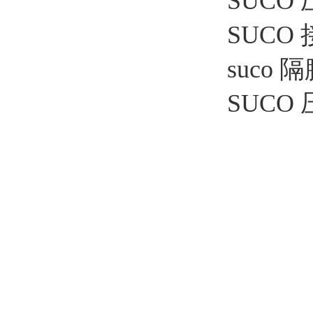
SUCO 
SUCO 接
suco 隔
SUCO 压