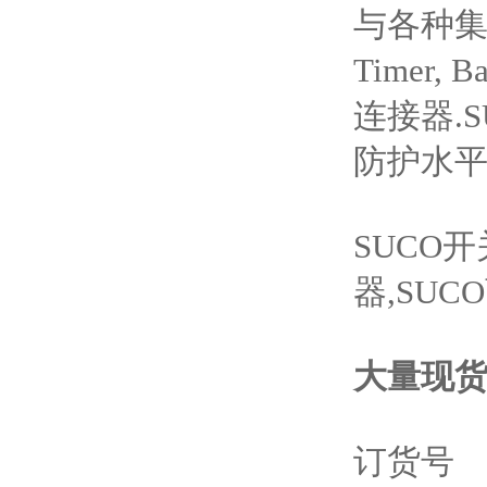
与各种集成插
Timer, 
连接器.S
防护水平
SUCO开
器,SUC
大量现
订货